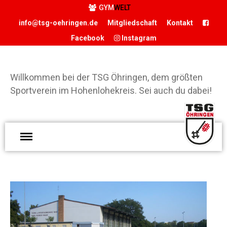
GYM
WELT
info@tsg-oehringen.de
Mitgliedschaft
Kontakt
Facebook
Instagram
START
DER VEREIN
Willkommen bei der TSG Öhringen, dem größten
Präsidium
Sportverein im Hohenlohekreis. Sei auch du dabei!
Geschäftsstelle
Vereinsgaststätte
W
Sportstätten
d
Historie
Ö
Förderverein
g
Hamballe
S
ABTEILUNGEN
H
Basketball
S
Boxen
d