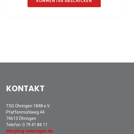
Sommernachtsfest 2025
13. Kinder-Sport-Spiele 2025
Mitarbeiterfest 2024
12. Kinder-Sport-Spiele 2024
Mitarbeiterfest 2023
11. Kinder-Sport-Spiele 2023
Mitarbeiterfest 2022
Sommernachtsfest 2022
Mitarbeiterfest 2019
Seniorennachmittag 2019
KONTAKT
Sommernachtsfest 2019
10. Kinder-Sport-Spiele 2022
TSG Öhringen 1848 e.V.
26. Öhringer Stadtlauf 2019
Pfaffenmühlweg 44
Sportabzeichenehrung 2021
74613 Öhringen
Sportabzeichenehrung 2018
Telefon:
0 79 41 84 11
info@tsg-oehringen.de
Gauehrenriege