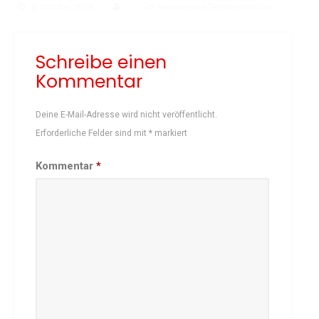
6. Oktober 2018
NewsVerein Terminvorschau
Schach
Schwimmen
Schreibe einen
Sportabzeichen
Kommentar
Tennis
Tischtennis
Deine E-Mail-Adresse wird nicht veröffentlicht.
Turnen
Erforderliche Felder sind mit
*
markiert
Volleyball
KURSANGEBOTE
Kommentar
*
Fit & Gesund – Gesundheitskurs
Kinderturnen
Schwimmkurse
Yoga
TERMINE
Termine Events
Vereinsbus