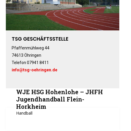
Fitness-, Skigymnastik
Frauengymnastik
Fussball
Freizeitkicker
TSG GESCHÄFTSSTELLE
Gerätturnen Männl.
Gerätturnen Weibl.
Pfaffenmühlweg 44
74613 Öhringen
Handball
Telefon 07941 8411
Hockey
info@tsg-oehringen.de
Jazztanz
Jedermann-Turnen
Judo
WJE HSG Hohenlohe – JHFH
Karate
Jugendhandball Flein-
Horkheim
Kinderturnen
Handball
Leichtathletik
Musikzug
Rehasport