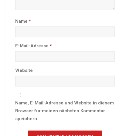
Besprechungszimmer
Heimwettkämpfe Veranstaltungen
Name
*
BERICHTE
SERVICE
Downloads & Formulare
E-Mail-Adresse
*
Mitgliedschaft
Fanartikel
Links
Website
GALERIEN
Sommernachtsfest 2026
14. Kinder-Sport-Spiele 2026
Name, E-Mail-Adresse und Website in diesem
Sportabzeichen Ehrung 2025
Browser für meinen nächsten Kommentar
Mitarbeiterfest 2025
speichern.
Chronik 2025, Teil 1+2
Seniorennachmittag 7.10.25