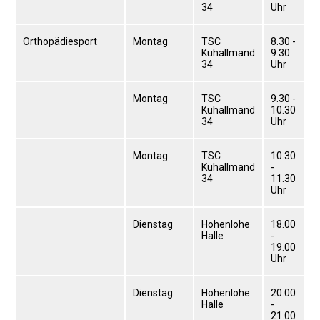
34
Uhr
Seniorennachmittag 7.10.25
Sommernachtsfest 2025
Orthopädiesport
Montag
TSC
8.30 -
Kuhallmand
9.30
13. Kinder-Sport-Spiele 2025
34
Uhr
Mitarbeiterfest 2024
12. Kinder-Sport-Spiele 2024
Montag
TSC
9.30 -
Kuhallmand
10.30
Mitarbeiterfest 2023
34
Uhr
11. Kinder-Sport-Spiele 2023
Montag
TSC
10.30
Mitarbeiterfest 2022
Kuhallmand
-
Sommernachtsfest 2022
34
11.30
Uhr
Mitarbeiterfest 2019
Seniorennachmittag 2019
Dienstag
Hohenlohe
18.00
Halle
-
Sommernachtsfest 2019
19.00
10. Kinder-Sport-Spiele 2022
Uhr
26. Öhringer Stadtlauf 2019
Dienstag
Hohenlohe
20.00
Sportabzeichenehrung 2021
Halle
-
21.00
Sportabzeichenehrung 2018