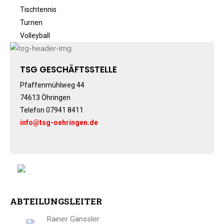
Musikzug
Tischtennis
Rehasport
Turnen
Schach
Volleyball
Schwimmen
Sportabzeichen
TSG GESCHÄFTSSTELLE
Tennis
Pfaffenmühlweg 44
Tischtennis
74613 Öhringen
Turnen
Telefon 07941 8411
Volleyball
info@tsg-oehringen.de
KURSANGEBOTE
Fit & Gesund – Gesundheitskurs
Kinderturnen
Schwimmkurse
Yoga
ABTEILUNGSLEITER​
TERMINE
Termine Events