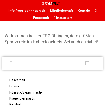
GYM
WELT
info@tsg-oehringen.de
Mitgliedschaft
Kontakt
Facebook
Instagram
START
Willkommen bei der TSG Öhringen, dem größten
Sportverein im Hohenlohekreis. Sei auch du dabei!
DER VEREIN
Präsidium
Geschäftsstelle
Vereinsgaststätte
W
Sportstätten
d
Historie
Ö
Basketball
Förderverein
g
Boxen
Hamballe
S
Fitness-, Skigymnastik
ABTEILUNGEN
H
Frauengymnastik
Basketball
S
Fussball