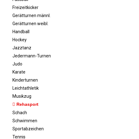
d
Freizeitkicker
Boxen
Gerätturnen männl.
Fitness-, Skigymnastik
Gerätturnen weibl.
Frauengymnastik
Handball
Fussball
Hockey
Freizeitkicker
Jazztanz
Gerätturnen Männl.
Jedermann-Turnen
Gerätturnen Weibl.
Judo
Handball
Karate
Hockey
Kinderturnen
Jazztanz
Leichtathletik
Jedermann-Turnen
Musikzug
Rehasport
Judo
Schach
Karate
Schwimmen
Kinderturnen
Sportabzeichen
Leichtathletik
Tennis