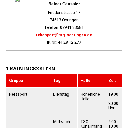
Rainer Gänssler
Vereinsbus
Friedenstrasse 17
Besprechungszimmer
74613 Öhringen
Heimwettkämpfe Veranstaltungen
Telefon: 07941 33681
BERICHTE
rehasport@tsg-oehringen.de
SERVICE
IK-Nr.: 44 28 12 277
Downloads & Formulare
Mitgliedschaft
Fanartikel
TRAININGSZEITEN
Links
Gruppe
Tag
Halle
Zeit
GALERIEN
Sommernachtsfest 2026
Herzsport
Dienstag
Hohenlohe
19.00
Halle
-
14. Kinder-Sport-Spiele 2026
20.00
Uhr
Sportabzeichen Ehrung 2025
Mitarbeiterfest 2025
Mittwoch
TSC
9.00 -
Chronik 2025, Teil 1+2
Kuhallmand
10.00