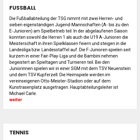
FUSSBALL
Besprechungszimmer
Heimwettkämpfe Veranstaltungen
Die Fußballabteilung der TSG nimmt mit zwei Herren- und
sieben eigenständigen Jugend-Mannschaften (A- bis zu den
BERICHTE
E-Junioren) am Spielbetrieb teil. In der abgelaufenen Saison
konnten sowohl die Herren 1 als auch die U19 A-Junioren die
SERVICE
Meisterschaft in ihren Spielklassen feiern und steigen in die
Downloads & Formulare
Landesliga bzw. Landesstaffel auf. Die F-Junioren spielen seit
kurzem in einer Fair-Play-Liga und die Bambini nehmen
Mitgliedschaft
begeistert an Spieltagen und Turnieren teil. Bei den
Fanartikel
Juniorinnen spielen wir in einer SGM mit dem TSV Neuenstein
Links
und dem TSV Kupferzell. Die Heimspiele werden im
vereinseigenen Otto-Meister-Stadion oder auf dem
GALERIEN
Kunstrasenplatz ausgetragen. Hauptabteilungsleiter ist
Michael Carle.
Sommernachtsfest 2026
weiter
14. Kinder-Sport-Spiele 2026
Sportabzeichen Ehrung 2025
Mitarbeiterfest 2025
Chronik 2025, Teil 1+2
TENNIS
Seniorennachmittag 7.10.25