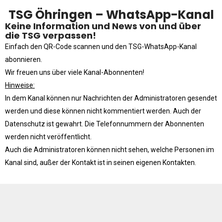
TSG Öhringen – WhatsApp-Kanal
d
Fitness-, Skigymnastik
Keine Information und News von und über
Frauengymnastik
die TSG verpassen!
Fussball
Einfach den QR-Code scannen und den TSG-WhatsApp-Kanal
Freizeitkicker
abonnieren.
Gerätturnen Männl.
Wir freuen uns über viele Kanal-Abonnenten!
Gerätturnen Weibl.
Hinweise:
In dem Kanal können nur Nachrichten der Administratoren gesendet
Handball
werden und diese können nicht kommentiert werden. Auch der
Hockey
Datenschutz ist gewahrt. Die Telefonnummern der Abonnenten
Jazztanz
werden nicht veröffentlicht.
Jedermann-Turnen
Auch die Administratoren können nicht sehen, welche Personen im
Judo
Kanal sind, außer der Kontakt ist in seinen eigenen Kontakten.
Karate
Kinderturnen
Leichtathletik
Musikzug