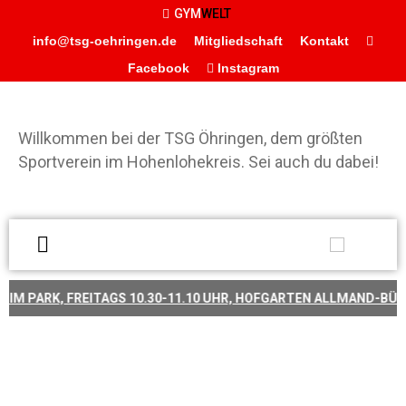
GYM
WELT
info@tsg-oehringen.de
Mitgliedschaft
Kontakt
Facebook
Instagram
START
Willkommen bei der TSG Öhringen, dem größten
DER VEREIN
Sportverein im Hohenlohekreis. Sei auch du dabei!
Präsidium
Geschäftsstelle
Vereinsgaststätte
Sportstätten
W
Historie
d
Förderverein
 IM PARK, FREITAGS 10.30-11.10 UHR, HOFGARTEN ALLMAND-BÜH
Ö
Hamballe
g
ABTEILUNGEN
S
H
Basketball
S
Boxen