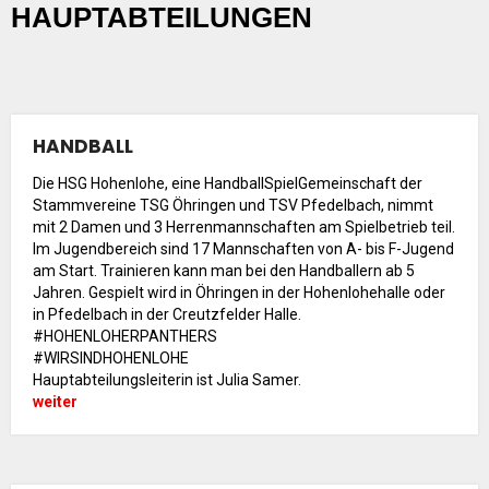
Rehasport
HAUPTABTEILUNGEN
Schach
Schwimmen
Sportabzeichen
Tennis
HANDBALL
Tischtennis
Die HSG Hohenlohe, eine HandballSpielGemeinschaft der
Turnen
Stammvereine TSG Öhringen und TSV Pfedelbach, nimmt
mit 2 Damen und 3 Herrenmannschaften am Spielbetrieb teil.
Volleyball
Im Jugendbereich sind 17 Mannschaften von A- bis F-Jugend
KURSANGEBOTE
am Start. Trainieren kann man bei den Handballern ab 5
Jahren. Gespielt wird in Öhringen in der Hohenlohehalle oder
Fit & Gesund – Gesundheitskurs
in Pfedelbach in der Creutzfelder Halle.
Kinderturnen
#HOHENLOHERPANTHERS
Schwimmkurse
#WIRSINDHOHENLOHE
Hauptabteilungsleiterin ist Julia Samer.
Yoga
weiter
TERMINE
Termine Events
Vereinsbus