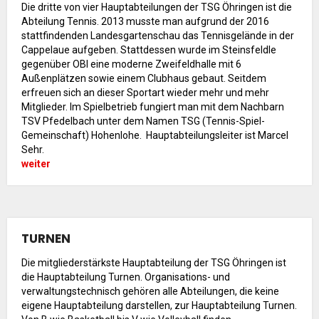
Die dritte von vier Hauptabteilungen der TSG Öhringen ist die
Sommernachtsfest 2025
Abteilung Tennis. 2013 musste man aufgrund der 2016
stattfindenden Landesgartenschau das Tennisgelände in der
13. Kinder-Sport-Spiele 2025
Cappelaue aufgeben. Stattdessen wurde im Steinsfeldle
Mitarbeiterfest 2024
gegenüber OBI eine moderne Zweifeldhalle mit 6
Außenplätzen sowie einem Clubhaus gebaut. Seitdem
12. Kinder-Sport-Spiele 2024
erfreuen sich an dieser Sportart wieder mehr und mehr
Mitarbeiterfest 2023
Mitglieder. Im Spielbetrieb fungiert man mit dem Nachbarn
11. Kinder-Sport-Spiele 2023
TSV Pfedelbach unter dem Namen TSG (Tennis-Spiel-
Gemeinschaft) Hohenlohe. Hauptabteilungsleiter ist Marcel
Mitarbeiterfest 2022
Sehr.
Sommernachtsfest 2022
weiter
Mitarbeiterfest 2019
Seniorennachmittag 2019
Sommernachtsfest 2019
TURNEN
10. Kinder-Sport-Spiele 2022
26. Öhringer Stadtlauf 2019
Die mitgliederstärkste Hauptabteilung der TSG Öhringen ist
die Hauptabteilung Turnen. Organisations- und
Sportabzeichenehrung 2021
verwaltungstechnisch gehören alle Abteilungen, die keine
Sportabzeichenehrung 2018
eigene Hauptabteilung darstellen, zur Hauptabteilung Turnen.