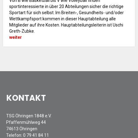
Von B wie Basketball bis V wie Volleyball finden
Gauehrenriege
sportinteressierte in über 20 Abteilungen sicher die richtige
Mitarbeiterfest 2018
Sportart für sich selbst. Im Breiten-, Gesundheits- und/oder
Wettkampfsport kommen in dieser Hauptabteilung alle
Seniorennachmittag 2018
Mitglieder auf ihre Kosten. Hauptabteilungsleiterin ist Uschi
Sommernachtsfest 2018
Greth-Zubke.
9. Kinder-Sport-Spiele 2018
weiter
Öhringer Stadtlauf 2018
Archiv 2017
Archiv 2016
Archiv 2015
FSJ
JOBS
KONTAKT
TSG Öhringen 1848 e.V.
Pfaffenmühlweg 44
74613 Öhringen
Telefon:
0 79 41 84 11