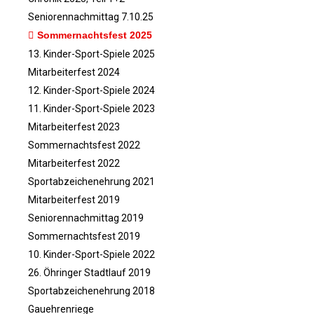
Fitness-, Skigymnastik
d
Seniorennachmittag 7.10.25
Frauengymnastik
Sommernachtsfest 2025
Fussball
13. Kinder-Sport-Spiele 2025
Freizeitkicker
Mitarbeiterfest 2024
Gerätturnen Männl.
12. Kinder-Sport-Spiele 2024
11. Kinder-Sport-Spiele 2023
Gerätturnen Weibl.
Mitarbeiterfest 2023
Handball
Sommernachtsfest 2022
Hockey
Mitarbeiterfest 2022
Jazztanz
Sportabzeichenehrung 2021
Jedermann-Turnen
Mitarbeiterfest 2019
Judo
Seniorennachmittag 2019
Karate
Sommernachtsfest 2019
Kinderturnen
10. Kinder-Sport-Spiele 2022
Leichtathletik
26. Öhringer Stadtlauf 2019
Musikzug
Sportabzeichenehrung 2018
Gauehrenriege
Rehasport