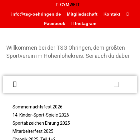
GYM
WELT
info@tsg-oehringen.de
Mitgliedschaft
Kontakt
Facebook
Instagram
START
DER VEREIN
Willkommen bei der TSG Öhringen, dem größten
Präsidium
Sportverein im Hohenlohekreis. Sei auch du dabei!
Geschäftsstelle
Vereinsgaststätte
Sportstätten
Historie
W
Förderverein
d
Ö
Sommernachtsfest 2026
Hamballe
g
14. Kinder-Sport-Spiele 2026
ABTEILUNGEN
S
Sportabzeichen Ehrung 2025
Basketball
H
Mitarbeiterfest 2025
Boxen
S
Chronik 2025, Teil 1+2