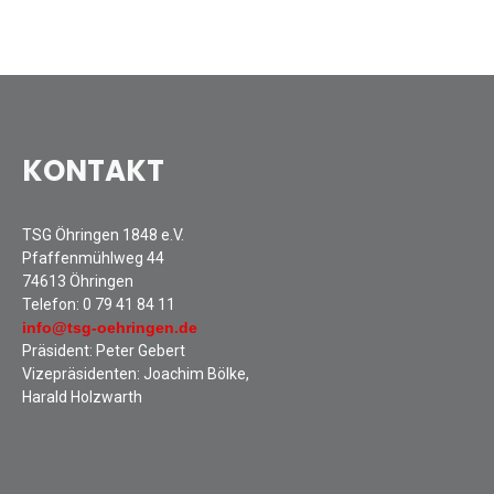
Sommernachtsfest 2025
13. Kinder-Sport-Spiele 2025
Mitarbeiterfest 2024
12. Kinder-Sport-Spiele 2024
Mitarbeiterfest 2023
KONTAKT
11. Kinder-Sport-Spiele 2023
Mitarbeiterfest 2022
Sommernachtsfest 2022
TSG Öhringen 1848 e.V.
Pfaffenmühlweg 44
Mitarbeiterfest 2019
74613 Öhringen
Seniorennachmittag 2019
Telefon:
0 79 41 84 11
Sommernachtsfest 2019
info@tsg-oehringen.de
Präsident: Peter Gebert
10. Kinder-Sport-Spiele 2022
Vizepräsidenten: Joachim Bölke,
26. Öhringer Stadtlauf 2019
Harald Holzwarth
Sportabzeichenehrung 2021
Sportabzeichenehrung 2018
Gauehrenriege