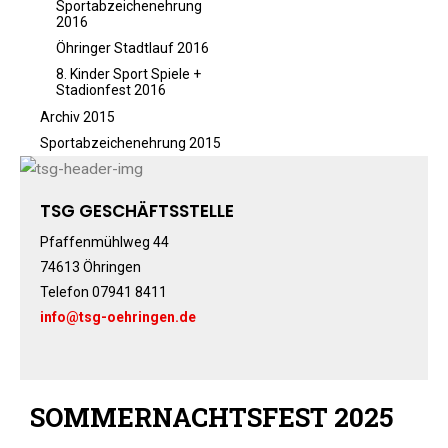
Sportabzeichenehrung
Besprechungszimmer
2016
Heimwettkämpfe Veranstaltungen
Öhringer Stadtlauf 2016
BERICHTE
8. Kinder Sport Spiele +
Stadionfest 2016
SERVICE
Archiv 2015
Downloads & Formulare
Sportabzeichenehrung 2015
Mitgliedschaft
Fanartikel
TSG GESCHÄFTSSTELLE
Links
Pfaffenmühlweg 44
GALERIEN
74613 Öhringen
Sommernachtsfest 2026
Telefon 07941 8411
14. Kinder-Sport-Spiele 2026
info@tsg-oehringen.de
Sportabzeichen Ehrung 2025
Mitarbeiterfest 2025
Chronik 2025, Teil 1+2
SOMMERNACHTSFEST 2025
Seniorennachmittag 7.10.25