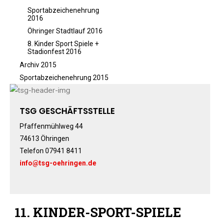
TERMINE
Sportabzeichenehrung
2016
Termine Events
Öhringer Stadtlauf 2016
Vereinsbus
8. Kinder Sport Spiele +
Stadionfest 2016
Besprechungszimmer
Archiv 2015
Heimwettkämpfe Veranstaltungen
Sportabzeichenehrung 2015
BERICHTE
SERVICE
TSG GESCHÄFTSSTELLE
Downloads & Formulare
Pfaffenmühlweg 44
Mitgliedschaft
74613 Öhringen
Fanartikel
Telefon 07941 8411
Links
info@tsg-oehringen.de
GALERIEN
Sommernachtsfest 2026
14. Kinder-Sport-Spiele 2026
11. KINDER-SPORT-SPIELE
Sportabzeichen Ehrung 2025