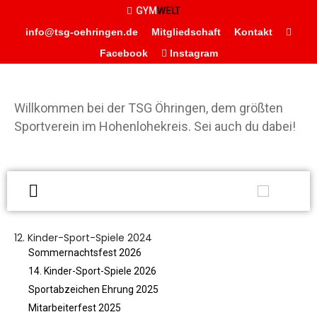
GYM
WELT
info@tsg-oehringen.de
Mitgliedschaft
Kontakt
Facebook
Instagram
Willkommen bei der TSG Öhringen, dem größten
Sportverein im Hohenlohekreis. Sei auch du dabei!
START
DER VEREIN
Präsidium
W
Geschäftsstelle
d
Vereinsgaststätte
12. Kinder-Sport-Spiele 2024
Ö
Sportstätten
Sommernachtsfest 2026
g
Historie
14. Kinder-Sport-Spiele 2026
S
Förderverein
Sportabzeichen Ehrung 2025
H
Mitarbeiterfest 2025
Hamballe
S