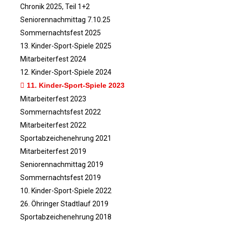
Chronik 2025, Teil 1+2
ABTEILUNGEN
d
Seniorennachmittag 7.10.25
Basketball
Sommernachtsfest 2025
Boxen
13. Kinder-Sport-Spiele 2025
Fitness-, Skigymnastik
Mitarbeiterfest 2024
Frauengymnastik
12. Kinder-Sport-Spiele 2024
Fussball
11. Kinder-Sport-Spiele 2023
Freizeitkicker
Mitarbeiterfest 2023
Gerätturnen Männl.
Sommernachtsfest 2022
Mitarbeiterfest 2022
Gerätturnen Weibl.
Sportabzeichenehrung 2021
Handball
Mitarbeiterfest 2019
Hockey
Seniorennachmittag 2019
Jazztanz
Sommernachtsfest 2019
Jedermann-Turnen
10. Kinder-Sport-Spiele 2022
Judo
26. Öhringer Stadtlauf 2019
Karate
Sportabzeichenehrung 2018