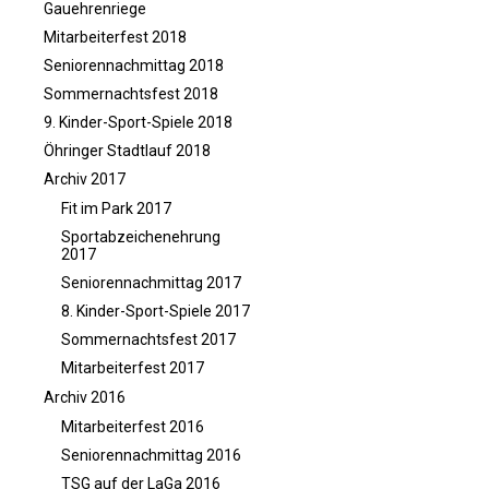
Kinderturnen
Gauehrenriege
Leichtathletik
Mitarbeiterfest 2018
Musikzug
Seniorennachmittag 2018
Sommernachtsfest 2018
Rehasport
9. Kinder-Sport-Spiele 2018
Schach
Öhringer Stadtlauf 2018
Schwimmen
Archiv 2017
Sportabzeichen
Fit im Park 2017
Tennis
Sportabzeichenehrung
Tischtennis
2017
Turnen
Seniorennachmittag 2017
8. Kinder-Sport-Spiele 2017
Volleyball
Sommernachtsfest 2017
KURSANGEBOTE
Mitarbeiterfest 2017
Fit & Gesund – Gesundheitskurs
Archiv 2016
Kinderturnen
Mitarbeiterfest 2016
Schwimmkurse
Seniorennachmittag 2016
Yoga
TSG auf der LaGa 2016