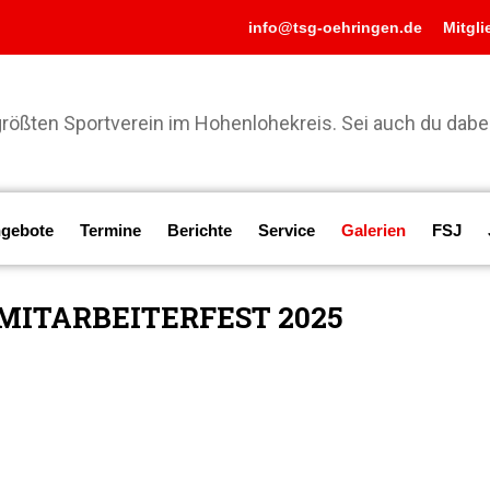
info@tsg-oehringen.de
Mitgli
ößten Sportverein im Hohenlohekreis. Sei auch du dabei
gebote
Termine
Berichte
Service
Galerien
FSJ
MITARBEITERFEST 2025