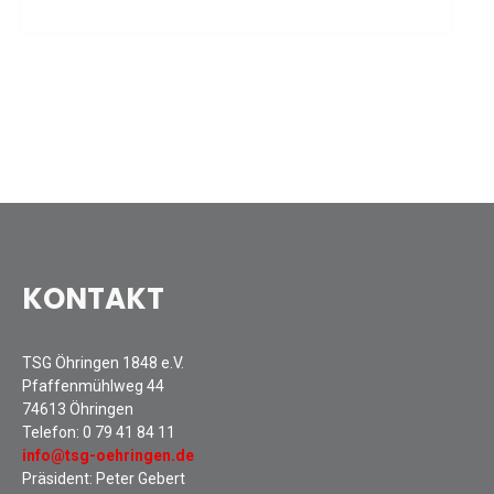
Sommernachtsfest 2025
13. Kinder-Sport-Spiele 2025
Mitarbeiterfest 2024
12. Kinder-Sport-Spiele 2024
Mitarbeiterfest 2023
11. Kinder-Sport-Spiele 2023
Mitarbeiterfest 2022
Sommernachtsfest 2022
Mitarbeiterfest 2019
KONTAKT
Seniorennachmittag 2019
Sommernachtsfest 2019
10. Kinder-Sport-Spiele 2022
TSG Öhringen 1848 e.V.
Pfaffenmühlweg 44
26. Öhringer Stadtlauf 2019
74613 Öhringen
Sportabzeichenehrung 2021
Telefon:
0 79 41 84 11
Sportabzeichenehrung 2018
info@tsg-oehringen.de
Präsident: Peter Gebert
Gauehrenriege