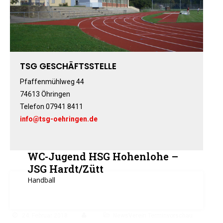
Fitness-, Skigymnastik
Frauengymnastik
Fussball
Freizeitkicker
TSG GESCHÄFTSSTELLE
Gerätturnen Männl.
Gerätturnen Weibl.
Pfaffenmühlweg 44
Handball
74613 Öhringen
Telefon 07941 8411
Hockey
info@tsg-oehringen.de
Jazztanz
Jedermann-Turnen
Judo
WC-Jugend HSG Hohenlohe –
Karate
JSG Hardt/Zütt
Kinderturnen
Handball
Leichtathletik
Musikzug
24. Februar 2018
NewsVerein Terminvorschau
Rehasport