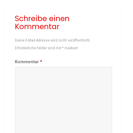
Schach
Schreibe einen
Schwimmen
Kommentar
Sportabzeichen
Tennis
Deine E-Mail-Adresse wird nicht veröffentlicht.
Tischtennis
Erforderliche Felder sind mit
*
markiert
Turnen
Volleyball
Kommentar
*
KURSANGEBOTE
Fit & Gesund – Gesundheitskurs
Kinderturnen
Schwimmkurse
Yoga
TERMINE
Termine Events
Vereinsbus