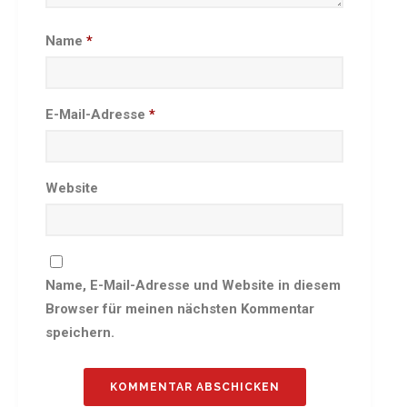
Besprechungszimmer
Name
*
Heimwettkämpfe Veranstaltungen
BERICHTE
SERVICE
E-Mail-Adresse
*
Downloads & Formulare
Mitgliedschaft
Fanartikel
Website
Links
GALERIEN
Sommernachtsfest 2026
Name, E-Mail-Adresse und Website in diesem
14. Kinder-Sport-Spiele 2026
Browser für meinen nächsten Kommentar
Sportabzeichen Ehrung 2025
speichern.
Mitarbeiterfest 2025
Chronik 2025, Teil 1+2
Seniorennachmittag 7.10.25