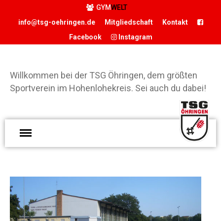
GYM
WELT
info@tsg-oehringen.de
Mitgliedschaft
Kontakt
Facebook
Instagram
START
DER VEREIN
Willkommen bei der TSG Öhringen, dem größten
Präsidium
Sportverein im Hohenlohekreis. Sei auch du dabei!
Geschäftsstelle
Vereinsgaststätte
W
Sportstätten
d
Historie
Ö
Förderverein
g
Hamballe
S
ABTEILUNGEN
H
Basketball
S
Boxen
d