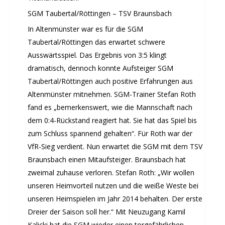
TERMINE
SGM Taubertal/Röttingen – TSV Braunsbach
Termine Events
In Altenmünster war es für die SGM
Vereinsbus
Taubertal/Röttingen das erwartet schwere
Besprechungszimmer
Ausswärtsspiel. Das Ergebnis von 3:5 klingt
Heimwettkämpfe Veranstaltungen
dramatisch, dennoch konnte Aufsteiger SGM
BERICHTE
Taubertal/Röttingen auch positive Erfahrungen aus
Altenmünster mitnehmen. SGM-Trainer Stefan Roth
SERVICE
fand es „bemerkenswert, wie die Mannschaft nach
Downloads & Formulare
dem 0:4-Rückstand reagiert hat. Sie hat das Spiel bis
Mitgliedschaft
zum Schluss spannend gehalten“. Für Roth war der
Fanartikel
VfR-Sieg verdient. Nun erwartet die SGM mit dem TSV
Links
Braunsbach einen Mitaufsteiger. Braunsbach hat
GALERIEN
zweimal zuhause verloren. Stefan Roth: „Wir wollen
unseren Heimvorteil nutzen und die weiße Weste bei
Sommernachtsfest 2026
unseren Heimspielen im Jahr 2014 behalten. Der erste
14. Kinder-Sport-Spiele 2026
Dreier der Saison soll her.“ Mit Neuzugang Kamil
Sportabzeichen Ehrung 2025
Kalicki hat die SGM wieder einen torgefährlichen