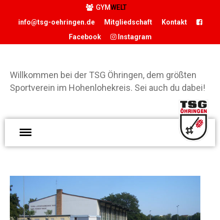
GYM
WELT
info@tsg-oehringen.de
Mitgliedschaft
Kontakt
Facebook
Instagram
Willkommen bei der TSG Öhringen, dem größten
Sportverein im Hohenlohekreis. Sei auch du dabei!
START
DER VEREIN
Präsidium
W
Geschäftsstelle
d
Ö
Vereinsgaststätte
g
Sportstätten
S
Historie
H
Förderverein
S
Hamballe
d