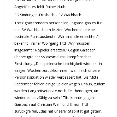
Mitarbeiterfest 2025
Angreifer, es fehlt Rainer Huth.
Chronik 2025, Teil 1+2
SG Sindringen-Ernsbach – SV Wachbach
Seniorennachmittag 7.10.25
Trotz gravierendem personellen Engpass gab es für
Sommernachtsfest 2025
den SV Wachbach am letzten Wochenende eine
13. Kinder-Sport-Spiele 2025
optimale Punktausbeute. „Wir sind alle erleichtert“,
Mitarbeiterfest 2024
bekennt Trainer Wolfgang Tittl. „Wir mussten
12. Kinder-Sport-Spiele 2024
insgesamt 16 Spieler ersetzen.“ Gegen Gaisbach
Mitarbeiterfest 2023
überzeugte der SV diesmal mit kämpferischer
11. Kinder-Sport-Spiele 2023
Einstellung. „Die spielerische Leichtigkeit wird erst in
Mitarbeiterfest 2022
einigen Wochen zurückkommen, wenn sich unsere
Sommernachtsfest 2022
Personalsituation wieder verbessert hat. Bis Mitte
September fehlen einige Spieler wegen Urlaub, zudem
Mitarbeiterfest 2019
werden Langzeitverletzte noch Zeit benötigen, um
Seniorennachmittag 2019
wieder einsatzfähig zu sein.“ Tittl konnte gegen
Sommernachtsfest 2019
Gaisbach auf Christian Wahl und Simon Tittl
10. Kinder-Sport-Spiele 2022
zurückgreifen, „das hat unserer Stabilität gut getan“.
26. Öhringer Stadtlauf 2019