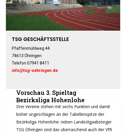
ABTEILUNGEN
Basketball
Boxen
Fitness-, Skigymnastik
Frauengymnastik
TSG GESCHÄFTSSTELLE
Fussball
Pfaffenmühlweg 44
Freizeitkicker
74613 Öhringen
Gerätturnen Männl.
Telefon 07941 8411
info@tsg-oehringen.de
Gerätturnen Weibl.
Handball
Hockey
Vorschau 3. Spieltag
Jazztanz
Bezirksliga Hohenlohe
Jedermann-Turnen
Drei Vereine stehen mit sechs Punkten und damit
Judo
bisher ungeschlagen an der Tabellenspitze der
Karate
Bezirksliga Hohenlohe: neben Landesligaabsteiger
TSG Öhringen sind das überraschend auch der VfR
Kinderturnen