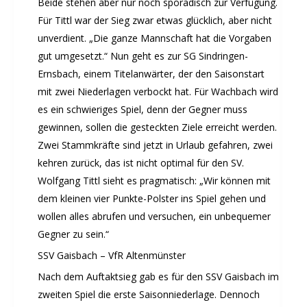
Beide stehen aber nur noch sporadisch zur Verfügung.
Sportabzeichenehrung 2021
Für Tittl war der Sieg zwar etwas glücklich, aber nicht
Sportabzeichenehrung 2018
unverdient. „Die ganze Mannschaft hat die Vorgaben
Gauehrenriege
gut umgesetzt.“ Nun geht es zur SG Sindringen-
Mitarbeiterfest 2018
Ernsbach, einem Titelanwärter, der den Saisonstart
Seniorennachmittag 2018
mit zwei Niederlagen verbockt hat. Für Wachbach wird
es ein schwieriges Spiel, denn der Gegner muss
Sommernachtsfest 2018
gewinnen, sollen die gesteckten Ziele erreicht werden.
9. Kinder-Sport-Spiele 2018
Zwei Stammkräfte sind jetzt in Urlaub gefahren, zwei
Öhringer Stadtlauf 2018
kehren zurück, das ist nicht optimal für den SV.
Archiv 2017
Wolfgang Tittl sieht es pragmatisch: „Wir können mit
Archiv 2016
dem kleinen vier Punkte-Polster ins Spiel gehen und
Archiv 2015
wollen alles abrufen und versuchen, ein unbequemer
FSJ
Gegner zu sein.“
JOBS
SSV Gaisbach – VfR Altenmünster
Nach dem Auftaktsieg gab es für den SSV Gaisbach im
zweiten Spiel die erste Saisonniederlage. Dennoch