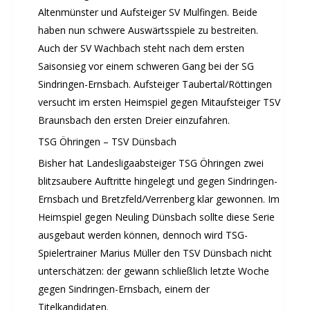
Altenmünster und Aufsteiger SV Mulfingen. Beide
Leichtathletik
haben nun schwere Auswärtsspiele zu bestreiten.
Musikzug
Auch der SV Wachbach steht nach dem ersten
Rehasport
Saisonsieg vor einem schweren Gang bei der SG
Schach
Sindringen-Ernsbach. Aufsteiger Taubertal/Röttingen
Schwimmen
versucht im ersten Heimspiel gegen Mitaufsteiger TSV
Sportabzeichen
Braunsbach den ersten Dreier einzufahren.
Tennis
TSG Öhringen – TSV Dünsbach
Tischtennis
Bisher hat Landesligaabsteiger TSG Öhringen zwei
Turnen
blitzsaubere Auftritte hingelegt und gegen Sindringen-
Volleyball
Ernsbach und Bretzfeld/Verrenberg klar gewonnen. Im
KURSANGEBOTE
Heimspiel gegen Neuling Dünsbach sollte diese Serie
ausgebaut werden können, dennoch wird TSG-
Fit & Gesund – Gesundheitskurs
Spielertrainer Marius Müller den TSV Dünsbach nicht
Kinderturnen
unterschätzen: der gewann schließlich letzte Woche
Schwimmkurse
gegen Sindringen-Ernsbach, einem der
Yoga
Titelkandidaten.