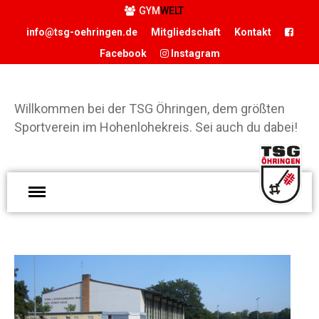
GYM
WELT
info@tsg-oehringen.de
Mitgliedschaft
Kontakt
Facebook
Instagram
START
Willkommen bei der TSG Öhringen, dem größten
DER VEREIN
Sportverein im Hohenlohekreis. Sei auch du dabei!
Präsidium
Geschäftsstelle
Vereinsgaststätte
W
Sportstätten
d
Historie
Ö
Förderverein
g
Hamballe
S
ABTEILUNGEN
H
S
Basketball
d
Boxen