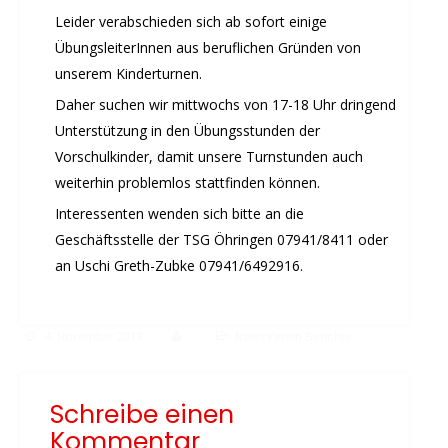
Rehasport
Leider verabschieden sich ab sofort einige
Schach
ÜbungsleiterInnen aus beruflichen Gründen von
Schwimmen
unserem Kinderturnen.
Sportabzeichen
Daher suchen wir mittwochs von 17-18 Uhr dringend
Tennis
Unterstützung in den Übungsstunden der
Tischtennis
Vorschulkinder, damit unsere Turnstunden auch
Turnen
weiterhin problemlos stattfinden können.
Volleyball
Interessenten wenden sich bitte an die
KURSANGEBOTE
Geschäftsstelle der TSG Öhringen 07941/8411 oder
an Uschi Greth-Zubke 07941/6492916.
Fit & Gesund – Gesundheitskurs
Kinderturnen
Schwimmkurse
4. November 2018
NewsVerein Berichte
Yoga
TERMINE
Schreibe einen
Termine Events
Kommentar
Vereinsbus