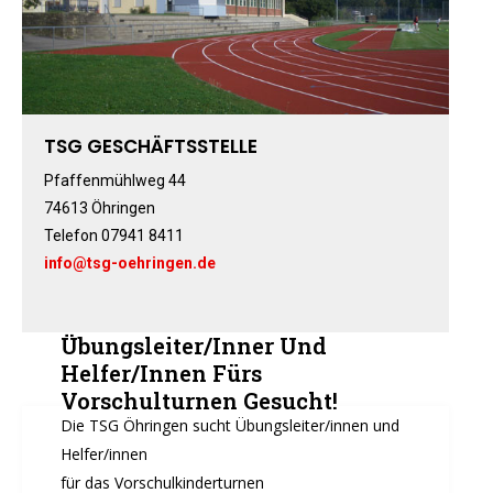
Fitness-, Skigymnastik
Frauengymnastik
Fussball
Freizeitkicker
TSG GESCHÄFTSSTELLE
Gerätturnen Männl.
Pfaffenmühlweg 44
Gerätturnen Weibl.
74613 Öhringen
Handball
Telefon 07941 8411
Hockey
info@tsg-oehringen.de
Jazztanz
Jedermann-Turnen
Übungsleiter/inner Und
Judo
Helfer/innen Fürs
Karate
Vorschulturnen Gesucht!
Kinderturnen
Die TSG Öhringen sucht Übungsleiter/innen und
Leichtathletik
Helfer/innen
Musikzug
für das Vorschulkinderturnen