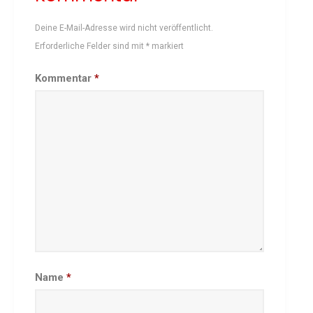
Besprechungszimmer
Deine E-Mail-Adresse wird nicht veröffentlicht.
Heimwettkämpfe Veranstaltungen
Erforderliche Felder sind mit
*
markiert
BERICHTE
Kommentar
*
SERVICE
Downloads & Formulare
Mitgliedschaft
Fanartikel
Links
GALERIEN
Sommernachtsfest 2026
14. Kinder-Sport-Spiele 2026
Sportabzeichen Ehrung 2025
Mitarbeiterfest 2025
Name
*
Chronik 2025, Teil 1+2
Seniorennachmittag 7.10.25