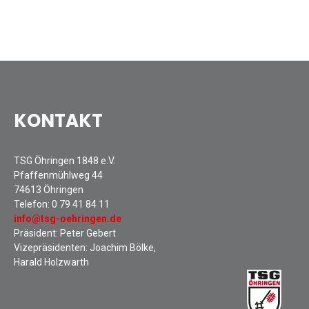
Gauehrenriege
Mitarbeiterfest 2018
Seniorennachmittag 2018
Sommernachtsfest 2018
9. Kinder-Sport-Spiele 2018
Öhringer Stadtlauf 2018
KONTAKT
Archiv 2017
Archiv 2016
Archiv 2015
TSG Öhringen 1848 e.V.
Pfaffenmühlweg 44
FSJ
74613 Öhringen
JOBS
Telefon:
0 79 41 84 11
info@tsg-oehringen.de
Präsident: Peter Gebert
Vizepräsidenten: Joachim Bölke,
Harald Holzwarth