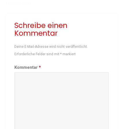
Terminvorschau
Schach
Schwimmen
Schreibe einen
Sportabzeichen
Kommentar
Tennis
Tischtennis
Deine E-Mail-Adresse wird nicht veröffentlicht.
Turnen
Erforderliche Felder sind mit
*
markiert
Volleyball
KURSANGEBOTE
Kommentar
*
Fit & Gesund – Gesundheitskurs
Kinderturnen
Schwimmkurse
Yoga
TERMINE
Termine Events
Vereinsbus