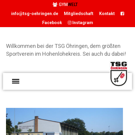
GYM
WELT
info@tsg-oehringen.de
Mitgliedschaft
Kontakt
Facebook
Instagram
START
DER VEREIN
Willkommen bei der TSG Öhringen, dem größten
Präsidium
Sportverein im Hohenlohekreis. Sei auch du dabei!
Geschäftsstelle
Vereinsgaststätte
W
Sportstätten
d
Historie
Ö
Förderverein
g
Hamballe
S
ABTEILUNGEN
H
Basketball
S
Boxen
d