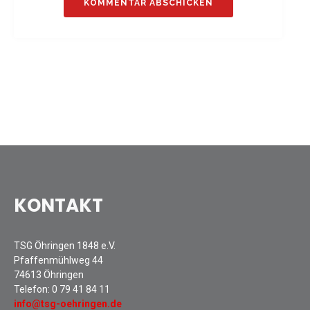
Sommernachtsfest 2025
13. Kinder-Sport-Spiele 2025
Mitarbeiterfest 2024
12. Kinder-Sport-Spiele 2024
Mitarbeiterfest 2023
11. Kinder-Sport-Spiele 2023
Mitarbeiterfest 2022
Sommernachtsfest 2022
Mitarbeiterfest 2019
Seniorennachmittag 2019
KONTAKT
Sommernachtsfest 2019
10. Kinder-Sport-Spiele 2022
TSG Öhringen 1848 e.V.
26. Öhringer Stadtlauf 2019
Pfaffenmühlweg 44
Sportabzeichenehrung 2021
74613 Öhringen
Sportabzeichenehrung 2018
Telefon:
0 79 41 84 11
info@tsg-oehringen.de
Gauehrenriege