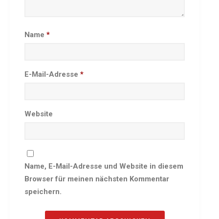
Besprechungszimmer
Heimwettkämpfe Veranstaltungen
Name
*
BERICHTE
SERVICE
Downloads & Formulare
E-Mail-Adresse
*
Mitgliedschaft
Fanartikel
Links
Website
GALERIEN
Sommernachtsfest 2026
14. Kinder-Sport-Spiele 2026
Name, E-Mail-Adresse und Website in diesem
Sportabzeichen Ehrung 2025
Browser für meinen nächsten Kommentar
Mitarbeiterfest 2025
speichern.
Chronik 2025, Teil 1+2
Seniorennachmittag 7.10.25