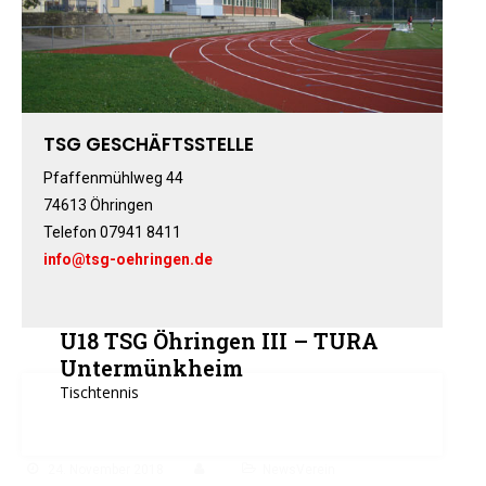
Fitness-, Skigymnastik
Frauengymnastik
Fussball
Freizeitkicker
TSG GESCHÄFTSSTELLE
Gerätturnen Männl.
Gerätturnen Weibl.
Pfaffenmühlweg 44
74613 Öhringen
Handball
Telefon 07941 8411
Hockey
info@tsg-oehringen.de
Jazztanz
Jedermann-Turnen
Judo
U18 TSG Öhringen III – TURA
Karate
Untermünkheim
Tischtennis
Kinderturnen
Leichtathletik
Musikzug
24. November 2018
NewsVerein
Rehasport