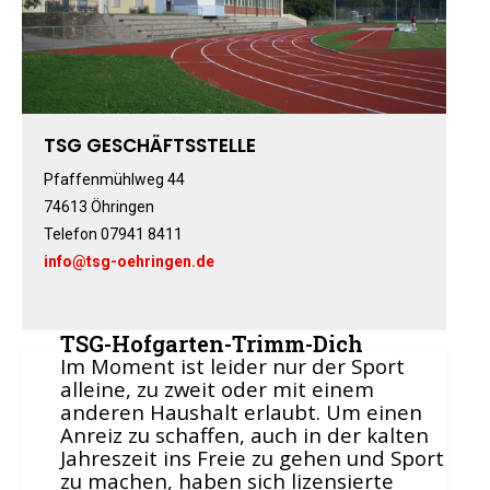
Boxen
Fitness-, Skigymnastik
Frauengymnastik
Fussball
Freizeitkicker
TSG GESCHÄFTSSTELLE
Gerätturnen Männl.
Pfaffenmühlweg 44
Gerätturnen Weibl.
74613 Öhringen
Handball
Telefon 07941 8411
Hockey
info@tsg-oehringen.de
Jazztanz
Jedermann-Turnen
TSG-Hofgarten-Trimm-Dich
Judo
Im Moment ist leider nur der Sport
Karate
alleine, zu zweit oder mit einem
anderen Haushalt erlaubt. Um einen
Kinderturnen
Anreiz zu schaffen, auch in der kalten
Leichtathletik
Jahreszeit ins Freie zu gehen und Sport
Musikzug
zu machen, haben sich lizensierte