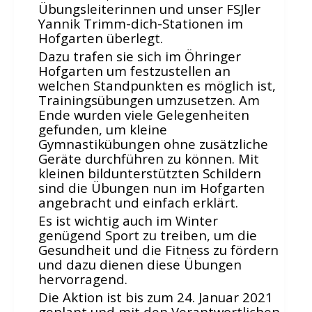
Übungsleiterinnen und unser FSJler
Rehasport
Yannik Trimm-dich-Stationen im
Schach
Hofgarten überlegt.
Schwimmen
Dazu trafen sie sich im Öhringer
Hofgarten um festzustellen an
Sportabzeichen
welchen Standpunkten es möglich ist,
Tennis
Trainingsübungen umzusetzen. Am
Tischtennis
Ende wurden viele Gelegenheiten
gefunden, um kleine
Turnen
Gymnastikübungen ohne zusätzliche
Volleyball
Geräte durchführen zu können. Mit
kleinen bildunterstützten Schildern
KURSANGEBOTE
sind die Übungen nun im Hofgarten
Fit & Gesund – Gesundheitskurs
angebracht und einfach erklärt.
Kinderturnen
Es ist wichtig auch im Winter
genügend Sport zu treiben, um die
Schwimmkurse
Gesundheit und die Fitness zu fördern
Yoga
und dazu dienen diese Übungen
TERMINE
hervorragend.
Die Aktion ist bis zum 24. Januar 2021
Termine Events
geplant und mit den Verantwortlichen