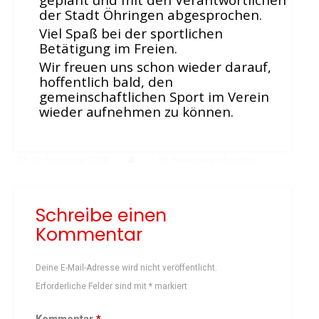
Vereinsbus
der Stadt Öhringen abgesprochen.
Besprechungszimmer
Viel Spaß bei der sportlichen
Heimwettkämpfe Veranstaltungen
Betätigung im Freien.
Wir freuen uns schon wieder darauf,
BERICHTE
hoffentlich bald, den
SERVICE
gemeinschaftlichen Sport im Verein
wieder aufnehmen zu können.
Downloads & Formulare
Mitgliedschaft
Fanartikel
21. Dezember 2020
NewsVerein Berichte
Links
GALERIEN
Schreibe einen
Sommernachtsfest 2026
Kommentar
14. Kinder-Sport-Spiele 2026
Sportabzeichen Ehrung 2025
Deine E-Mail-Adresse wird nicht veröffentlicht.
Mitarbeiterfest 2025
Erforderliche Felder sind mit
*
markiert
Chronik 2025, Teil 1+2
Kommentar
*