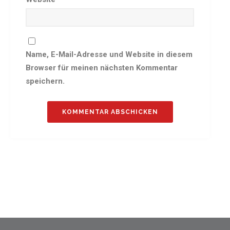
Gauehrenriege
Mitarbeiterfest 2018
Seniorennachmittag 2018
Sommernachtsfest 2018
Name, E-Mail-Adresse und Website in diesem
9. Kinder-Sport-Spiele 2018
Browser für meinen nächsten Kommentar
Öhringer Stadtlauf 2018
speichern.
Archiv 2017
Archiv 2016
Archiv 2015
FSJ
JOBS