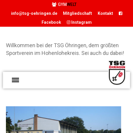
GYM
WELT
info@tsg-oehringen.de
Mitgliedschaft
Kontakt
Facebook
Instagram
START
Willkommen bei der TSG Öhringen, dem größten
DER VEREIN
Sportverein im Hohenlohekreis. Sei auch du dabei!
Präsidium
Geschäftsstelle
Vereinsgaststätte
W
Sportstätten
d
Historie
Ö
Förderverein
g
Hamballe
S
H
ABTEILUNGEN
S
Basketball
d