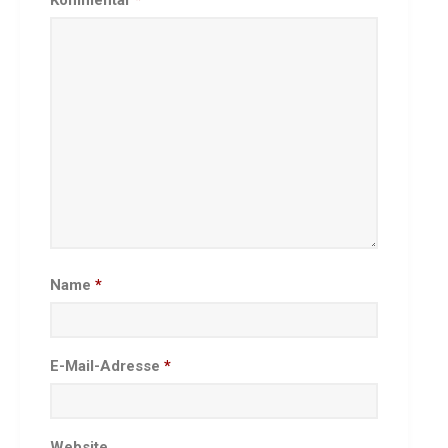
Seniorennachmittag 7.10.25
Sommernachtsfest 2025
13. Kinder-Sport-Spiele 2025
Mitarbeiterfest 2024
12. Kinder-Sport-Spiele 2024
Mitarbeiterfest 2023
11. Kinder-Sport-Spiele 2023
Mitarbeiterfest 2022
Sommernachtsfest 2022
Mitarbeiterfest 2019
Name
*
Seniorennachmittag 2019
Sommernachtsfest 2019
10. Kinder-Sport-Spiele 2022
E-Mail-Adresse
*
26. Öhringer Stadtlauf 2019
Sportabzeichenehrung 2021
Sportabzeichenehrung 2018
Website