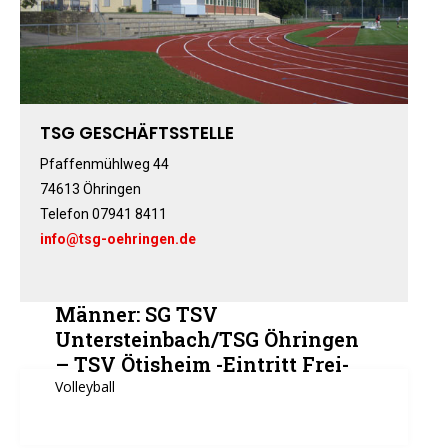
Fitness-, Skigymnastik
Frauengymnastik
Fussball
Freizeitkicker
TSG GESCHÄFTSSTELLE
Gerätturnen Männl.
Gerätturnen Weibl.
Pfaffenmühlweg 44
74613 Öhringen
Handball
Telefon 07941 8411
Hockey
info@tsg-oehringen.de
Jazztanz
Jedermann-Turnen
Judo
Männer: SG TSV
Karate
Untersteinbach/TSG Öhringen
– TSV Ötisheim -Eintritt Frei-
Kinderturnen
Volleyball
Leichtathletik
Musikzug
Rehasport