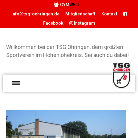
GYM
WELT
info@tsg-oehringen.de
Mitgliedschaft
Kontakt
Facebook
Instagram
START
DER VEREIN
Willkommen bei der TSG Öhringen, dem größten
Präsidium
Sportverein im Hohenlohekreis. Sei auch du dabei!
Geschäftsstelle
Vereinsgaststätte
W
Sportstätten
d
Historie
Ö
Förderverein
g
Hamballe
S
ABTEILUNGEN
H
Basketball
S
Boxen
d