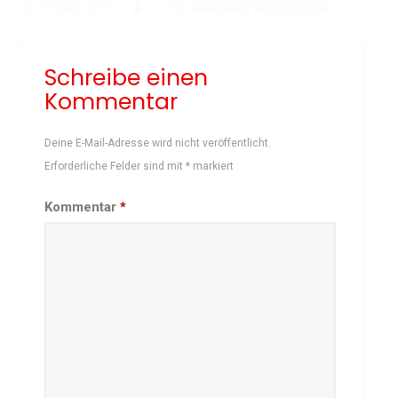
19. März 2017
NewsVerein Terminvorschau
Schach
Schwimmen
Schreibe einen
Sportabzeichen
Kommentar
Tennis
Tischtennis
Deine E-Mail-Adresse wird nicht veröffentlicht.
Turnen
Erforderliche Felder sind mit
*
markiert
Volleyball
KURSANGEBOTE
Kommentar
*
Fit & Gesund – Gesundheitskurs
Kinderturnen
Schwimmkurse
Yoga
TERMINE
Termine Events
Vereinsbus