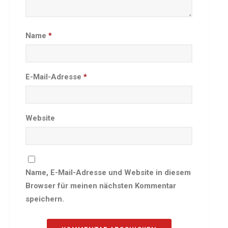
Besprechungszimmer
Heimwettkämpfe Veranstaltungen
Name
*
BERICHTE
SERVICE
Downloads & Formulare
E-Mail-Adresse
*
Mitgliedschaft
Fanartikel
Links
Website
GALERIEN
Sommernachtsfest 2026
14. Kinder-Sport-Spiele 2026
Name, E-Mail-Adresse und Website in diesem
Sportabzeichen Ehrung 2025
Browser für meinen nächsten Kommentar
Mitarbeiterfest 2025
speichern.
Chronik 2025, Teil 1+2
Seniorennachmittag 7.10.25