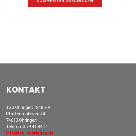
Sommernachtsfest 2025
13. Kinder-Sport-Spiele 2025
Mitarbeiterfest 2024
12. Kinder-Sport-Spiele 2024
Mitarbeiterfest 2023
11. Kinder-Sport-Spiele 2023
Mitarbeiterfest 2022
Sommernachtsfest 2022
Mitarbeiterfest 2019
Seniorennachmittag 2019
KONTAKT
Sommernachtsfest 2019
10. Kinder-Sport-Spiele 2022
TSG Öhringen 1848 e.V.
26. Öhringer Stadtlauf 2019
Pfaffenmühlweg 44
Sportabzeichenehrung 2021
74613 Öhringen
Sportabzeichenehrung 2018
Telefon:
0 79 41 84 11
info@tsg-oehringen.de
Gauehrenriege