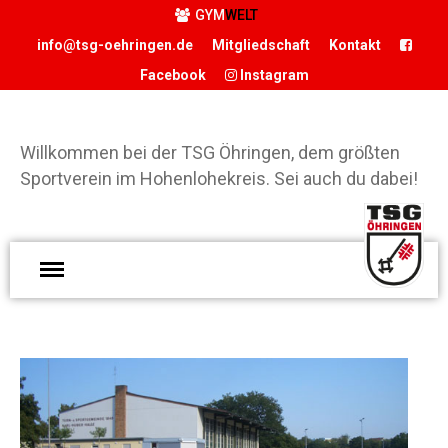
GYM
WELT
info@tsg-oehringen.de
Mitgliedschaft
Kontakt
Facebook
Instagram
START
Willkommen bei der TSG Öhringen, dem größten
DER VEREIN
Sportverein im Hohenlohekreis. Sei auch du dabei!
Präsidium
Geschäftsstelle
Vereinsgaststätte
W
Sportstätten
d
Historie
Ö
Förderverein
g
Hamballe
S
ABTEILUNGEN
H
S
Basketball
d
Boxen