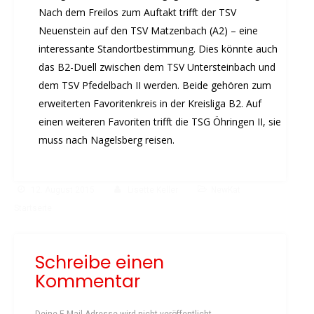
Rehasport
Nach dem Freilos zum Auftakt trifft der TSV
Schach
Neuenstein auf den TSV Matzenbach (A2) – eine
Schwimmen
interessante Standortbestimmung. Dies könnte auch
Sportabzeichen
das B2-Duell zwischen dem TSV Untersteinbach und
Tennis
dem TSV Pfedelbach II werden. Beide gehören zum
erweiterten Favoritenkreis in der Kreisliga B2. Auf
Tischtennis
einen weiteren Favoriten trifft die TSG Öhringen II, sie
Turnen
muss nach Nagelsberg reisen.
Volleyball
KURSANGEBOTE
Fit & Gesund – Gesundheitskurs
12. August 2015
Lisette Keller
NewKat
Kinderturnen
Startseite
Schwimmkurse
Yoga
Schreibe einen
TERMINE
Kommentar
Termine Events
Vereinsbus
Deine E-Mail-Adresse wird nicht veröffentlicht.