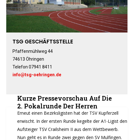
Fitness-, Skigymnastik
Frauengymnastik
Fussball
Freizeitkicker
TSG GESCHÄFTSSTELLE
Gerätturnen Männl.
Pfaffenmühlweg 44
Gerätturnen Weibl.
74613 Öhringen
Handball
Telefon 07941 8411
Hockey
info@tsg-oehringen.de
Jazztanz
Jedermann-Turnen
Kurze Pressevorschau Auf Die
Judo
2. Pokalrunde Der Herren
Karate
Erneut einen Bezirksligisten hat der TSV Kupferzell
Kinderturnen
erwischt. In der ersten Runde kegelte der A1-Ligist den
Leichtathletik
Aufsteiger TSV Crailsheim II aus dem Wettbewerb.
Musikzug
Nun geht es in Runde zwei gegen den SV Mulfingen.