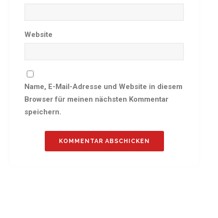
Sommernachtsfest 2025
13. Kinder-Sport-Spiele 2025
Website
Mitarbeiterfest 2024
12. Kinder-Sport-Spiele 2024
Mitarbeiterfest 2023
11. Kinder-Sport-Spiele 2023
Name, E-Mail-Adresse und Website in diesem
Mitarbeiterfest 2022
Browser für meinen nächsten Kommentar
Sommernachtsfest 2022
speichern.
Mitarbeiterfest 2019
Seniorennachmittag 2019
Sommernachtsfest 2019
10. Kinder-Sport-Spiele 2022
26. Öhringer Stadtlauf 2019
Sportabzeichenehrung 2021
Sportabzeichenehrung 2018
Gauehrenriege