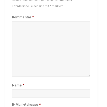
Besprechungszimmer
Erforderliche Felder sind mit
*
markiert
Heimwettkämpfe Veranstaltungen
Kommentar
*
BERICHTE
SERVICE
Downloads & Formulare
Mitgliedschaft
Fanartikel
Links
GALERIEN
Sommernachtsfest 2026
14. Kinder-Sport-Spiele 2026
Sportabzeichen Ehrung 2025
Name
*
Mitarbeiterfest 2025
Chronik 2025, Teil 1+2
E-Mail-Adresse
*
Seniorennachmittag 7.10.25