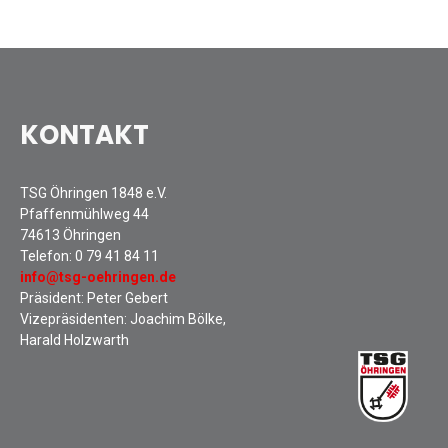
Mitarbeiterfest 2018
Seniorennachmittag 2018
Sommernachtsfest 2018
9. Kinder-Sport-Spiele 2018
KONTAKT
Öhringer Stadtlauf 2018
Archiv 2017
TSG Öhringen 1848 e.V.
Archiv 2016
Pfaffenmühlweg 44
Archiv 2015
74613 Öhringen
Telefon:
0 79 41 84 11
FSJ
info@tsg-oehringen.de
JOBS
Präsident: Peter Gebert
Vizepräsidenten: Joachim Bölke,
Harald Holzwarth