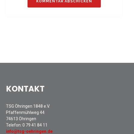
Sommernachtsfest 2025
13. Kinder-Sport-Spiele 2025
Mitarbeiterfest 2024
12. Kinder-Sport-Spiele 2024
Mitarbeiterfest 2023
11. Kinder-Sport-Spiele 2023
Mitarbeiterfest 2022
Sommernachtsfest 2022
Mitarbeiterfest 2019
Seniorennachmittag 2019
KONTAKT
Sommernachtsfest 2019
10. Kinder-Sport-Spiele 2022
TSG Öhringen 1848 e.V.
26. Öhringer Stadtlauf 2019
Pfaffenmühlweg 44
Sportabzeichenehrung 2021
74613 Öhringen
Sportabzeichenehrung 2018
Telefon:
0 79 41 84 11
info@tsg-oehringen.de
Gauehrenriege