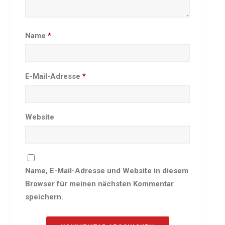
Besprechungszimmer
Heimwettkämpfe Veranstaltungen
Name
*
BERICHTE
SERVICE
Downloads & Formulare
E-Mail-Adresse
*
Mitgliedschaft
Fanartikel
Links
Website
GALERIEN
Sommernachtsfest 2026
14. Kinder-Sport-Spiele 2026
Name, E-Mail-Adresse und Website in diesem
Sportabzeichen Ehrung 2025
Browser für meinen nächsten Kommentar
Mitarbeiterfest 2025
speichern.
Chronik 2025, Teil 1+2
Seniorennachmittag 7.10.25