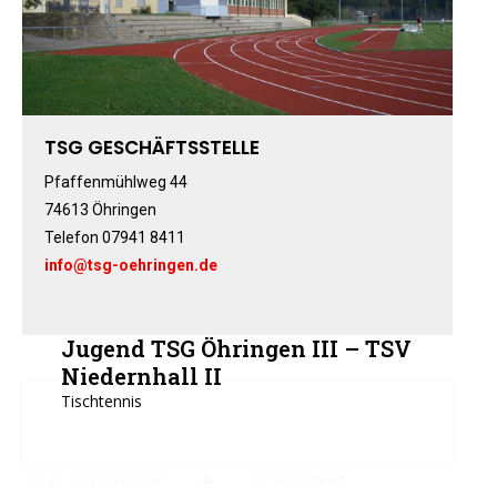
Fitness-, Skigymnastik
Frauengymnastik
Fussball
Freizeitkicker
TSG GESCHÄFTSSTELLE
Gerätturnen Männl.
Gerätturnen Weibl.
Pfaffenmühlweg 44
74613 Öhringen
Handball
Telefon 07941 8411
Hockey
info@tsg-oehringen.de
Jazztanz
Jedermann-Turnen
Judo
Jugend TSG Öhringen III – TSV
Karate
Niedernhall II
Tischtennis
Kinderturnen
Leichtathletik
Musikzug
23. September 2017
NewsVerein
Rehasport