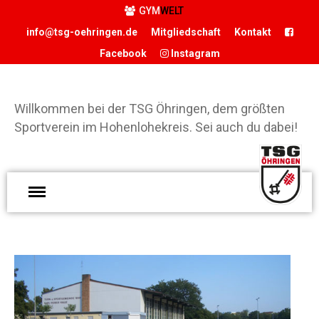
GYM
WELT
info@tsg-oehringen.de
Mitgliedschaft
Kontakt
Facebook
Instagram
START
DER VEREIN
Willkommen bei der TSG Öhringen, dem größten
Präsidium
Sportverein im Hohenlohekreis. Sei auch du dabei!
Geschäftsstelle
Vereinsgaststätte
W
Sportstätten
d
Historie
Ö
Förderverein
g
Hamballe
S
ABTEILUNGEN
H
Basketball
S
Boxen
d