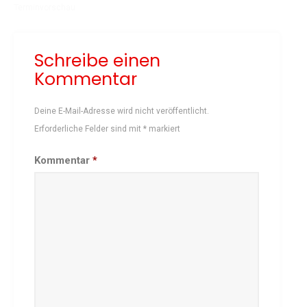
Terminvorschau
Schach
Schwimmen
Schreibe einen
Sportabzeichen
Kommentar
Tennis
Tischtennis
Deine E-Mail-Adresse wird nicht veröffentlicht.
Turnen
Erforderliche Felder sind mit
*
markiert
Volleyball
KURSANGEBOTE
Kommentar
*
Fit & Gesund – Gesundheitskurs
Kinderturnen
Schwimmkurse
Yoga
TERMINE
Termine Events
Vereinsbus