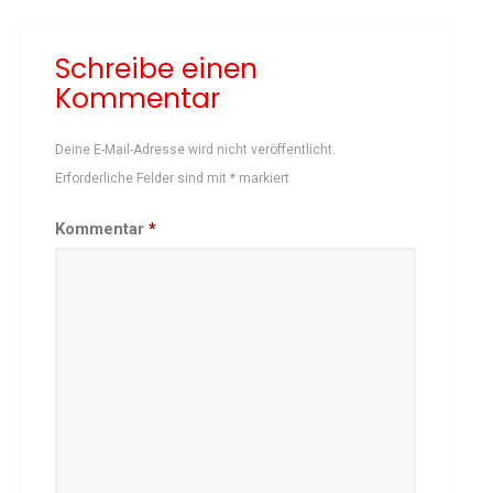
Schach
Schreibe einen
Schwimmen
Kommentar
Sportabzeichen
Tennis
Deine E-Mail-Adresse wird nicht veröffentlicht.
Tischtennis
Erforderliche Felder sind mit
*
markiert
Turnen
Volleyball
Kommentar
*
KURSANGEBOTE
Fit & Gesund – Gesundheitskurs
Kinderturnen
Schwimmkurse
Yoga
TERMINE
Termine Events
Vereinsbus