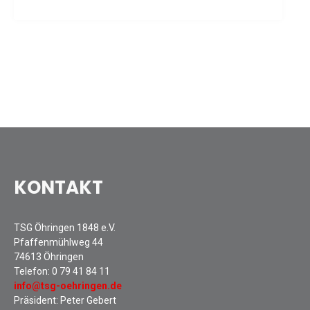
Sommernachtsfest 2025
13. Kinder-Sport-Spiele 2025
Mitarbeiterfest 2024
12. Kinder-Sport-Spiele 2024
Mitarbeiterfest 2023
11. Kinder-Sport-Spiele 2023
Mitarbeiterfest 2022
Sommernachtsfest 2022
Mitarbeiterfest 2019
KONTAKT
Seniorennachmittag 2019
Sommernachtsfest 2019
10. Kinder-Sport-Spiele 2022
TSG Öhringen 1848 e.V.
Pfaffenmühlweg 44
26. Öhringer Stadtlauf 2019
74613 Öhringen
Sportabzeichenehrung 2021
Telefon:
0 79 41 84 11
Sportabzeichenehrung 2018
info@tsg-oehringen.de
Präsident: Peter Gebert
Gauehrenriege