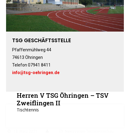
Fitness-, Skigymnastik
Frauengymnastik
Fussball
Freizeitkicker
TSG GESCHÄFTSSTELLE
Gerätturnen Männl.
Gerätturnen Weibl.
Pfaffenmühlweg 44
Handball
74613 Öhringen
Telefon 07941 8411
Hockey
info@tsg-oehringen.de
Jazztanz
Jedermann-Turnen
Judo
Herren V TSG Öhringen – TSV
Karate
Zweiflingen II
Kinderturnen
Tischtennis
Leichtathletik
Musikzug
13. März 2021
NewsVerein Terminvorschau
Rehasport