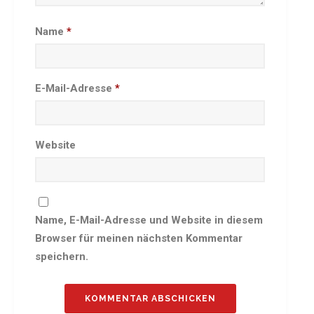
Besprechungszimmer
Name
*
Heimwettkämpfe Veranstaltungen
BERICHTE
SERVICE
E-Mail-Adresse
*
Downloads & Formulare
Mitgliedschaft
Fanartikel
Website
Links
GALERIEN
Sommernachtsfest 2026
Name, E-Mail-Adresse und Website in diesem
14. Kinder-Sport-Spiele 2026
Browser für meinen nächsten Kommentar
Sportabzeichen Ehrung 2025
speichern.
Mitarbeiterfest 2025
Chronik 2025, Teil 1+2
Seniorennachmittag 7.10.25