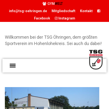
GYM
WELT
info@tsg-oehringen.de
Mitgliedschaft
Kontakt
Facebook
Instagram
START
DER VEREIN
Willkommen bei der TSG Öhringen, dem größten
Präsidium
Sportverein im Hohenlohekreis. Sei auch du dabei!
Geschäftsstelle
Vereinsgaststätte
W
Sportstätten
d
Historie
Ö
Förderverein
g
Hamballe
S
ABTEILUNGEN
H
Basketball
S
Boxen
d