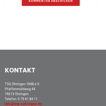
Sommernachtsfest 2025
13. Kinder-Sport-Spiele 2025
Mitarbeiterfest 2024
12. Kinder-Sport-Spiele 2024
Mitarbeiterfest 2023
11. Kinder-Sport-Spiele 2023
Mitarbeiterfest 2022
Sommernachtsfest 2022
Mitarbeiterfest 2019
Seniorennachmittag 2019
KONTAKT
Sommernachtsfest 2019
10. Kinder-Sport-Spiele 2022
TSG Öhringen 1848 e.V.
26. Öhringer Stadtlauf 2019
Pfaffenmühlweg 44
Sportabzeichenehrung 2021
74613 Öhringen
Sportabzeichenehrung 2018
Telefon:
0 79 41 84 11
info@tsg-oehringen.de
Gauehrenriege