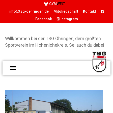
GYM
WELT
info@tsg-oehringen.de
Mitgliedschaft
Kontakt
Facebook
Instagram
START
DER VEREIN
Willkommen bei der TSG Öhringen, dem größten
Präsidium
Sportverein im Hohenlohekreis. Sei auch du dabei!
Geschäftsstelle
Vereinsgaststätte
W
Sportstätten
d
Historie
Ö
Förderverein
g
Hamballe
S
ABTEILUNGEN
H
Basketball
S
Boxen
d