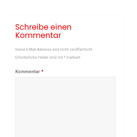
Terminvorschau
Schach
Schwimmen
Schreibe einen
Sportabzeichen
Kommentar
Tennis
Tischtennis
Deine E-Mail-Adresse wird nicht veröffentlicht.
Turnen
Erforderliche Felder sind mit
*
markiert
Volleyball
KURSANGEBOTE
Kommentar
*
Fit & Gesund – Gesundheitskurs
Kinderturnen
Schwimmkurse
Yoga
TERMINE
Termine Events
Vereinsbus