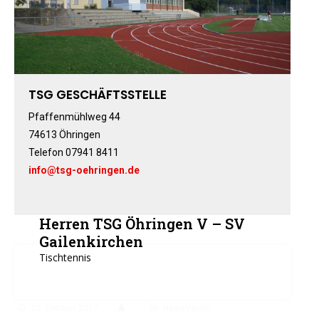
Fitness-, Skigymnastik
Frauengymnastik
Fussball
Freizeitkicker
TSG GESCHÄFTSSTELLE
Gerätturnen Männl.
Gerätturnen Weibl.
Pfaffenmühlweg 44
74613 Öhringen
Handball
Telefon 07941 8411
Hockey
info@tsg-oehringen.de
Jazztanz
Jedermann-Turnen
Judo
Herren TSG Öhringen V – SV
Karate
Gailenkirchen
Tischtennis
Kinderturnen
Leichtathletik
Musikzug
21. Oktober 2017
NewsVerein
Rehasport