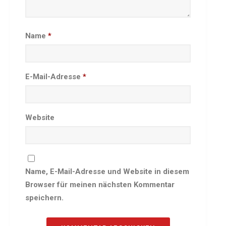
Besprechungszimmer
Heimwettkämpfe Veranstaltungen
Name
*
BERICHTE
SERVICE
Downloads & Formulare
E-Mail-Adresse
*
Mitgliedschaft
Fanartikel
Links
Website
GALERIEN
Sommernachtsfest 2026
14. Kinder-Sport-Spiele 2026
Name, E-Mail-Adresse und Website in diesem
Sportabzeichen Ehrung 2025
Browser für meinen nächsten Kommentar
Mitarbeiterfest 2025
speichern.
Chronik 2025, Teil 1+2
Seniorennachmittag 7.10.25