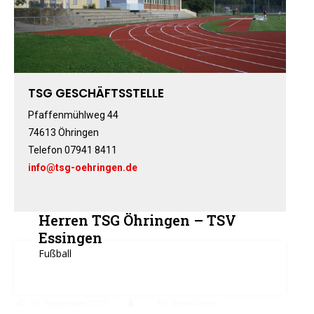
Fitness-, Skigymnastik
Frauengymnastik
Fussball
Freizeitkicker
TSG GESCHÄFTSSTELLE
Gerätturnen Männl.
Gerätturnen Weibl.
Pfaffenmühlweg 44
74613 Öhringen
Handball
Telefon 07941 8411
Hockey
info@tsg-oehringen.de
Jazztanz
Jedermann-Turnen
Judo
Herren TSG Öhringen – TSV
Karate
Essingen
Fußball
Kinderturnen
Leichtathletik
Musikzug
16. September 2017
NewsVerein
Rehasport