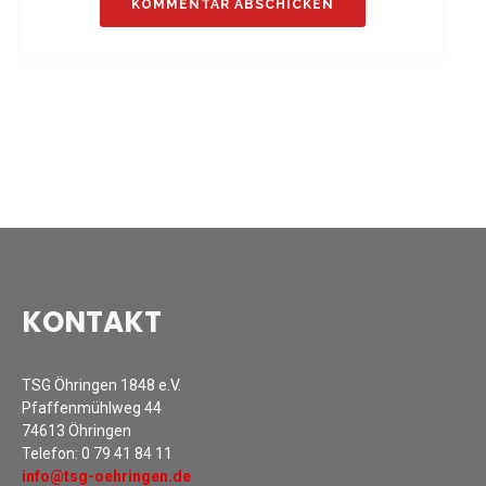
Sommernachtsfest 2025
13. Kinder-Sport-Spiele 2025
Mitarbeiterfest 2024
12. Kinder-Sport-Spiele 2024
Mitarbeiterfest 2023
11. Kinder-Sport-Spiele 2023
Mitarbeiterfest 2022
Sommernachtsfest 2022
Mitarbeiterfest 2019
Seniorennachmittag 2019
KONTAKT
Sommernachtsfest 2019
10. Kinder-Sport-Spiele 2022
TSG Öhringen 1848 e.V.
26. Öhringer Stadtlauf 2019
Pfaffenmühlweg 44
Sportabzeichenehrung 2021
74613 Öhringen
Sportabzeichenehrung 2018
Telefon:
0 79 41 84 11
info@tsg-oehringen.de
Gauehrenriege