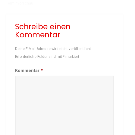
Terminvorschau
Schach
Schwimmen
Schreibe einen
Sportabzeichen
Kommentar
Tennis
Tischtennis
Deine E-Mail-Adresse wird nicht veröffentlicht.
Turnen
Erforderliche Felder sind mit
*
markiert
Volleyball
KURSANGEBOTE
Kommentar
*
Fit & Gesund – Gesundheitskurs
Kinderturnen
Schwimmkurse
Yoga
TERMINE
Termine Events
Vereinsbus