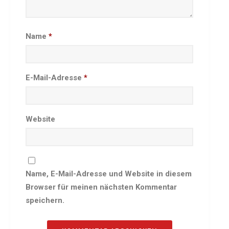
Besprechungszimmer
Heimwettkämpfe Veranstaltungen
Name
*
BERICHTE
SERVICE
Downloads & Formulare
E-Mail-Adresse
*
Mitgliedschaft
Fanartikel
Links
Website
GALERIEN
Sommernachtsfest 2026
14. Kinder-Sport-Spiele 2026
Name, E-Mail-Adresse und Website in diesem
Sportabzeichen Ehrung 2025
Browser für meinen nächsten Kommentar
Mitarbeiterfest 2025
speichern.
Chronik 2025, Teil 1+2
Seniorennachmittag 7.10.25