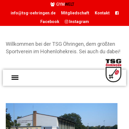
GYM
WELT
info@tsg-oehringen.de
Mitgliedschaft
Kontakt
Facebook
Instagram
START
DER VEREIN
Willkommen bei der TSG Öhringen, dem größten
Präsidium
Sportverein im Hohenlohekreis. Sei auch du dabei!
Geschäftsstelle
Vereinsgaststätte
W
Sportstätten
d
Historie
Ö
Förderverein
g
Hamballe
S
ABTEILUNGEN
H
Basketball
S
Boxen
d