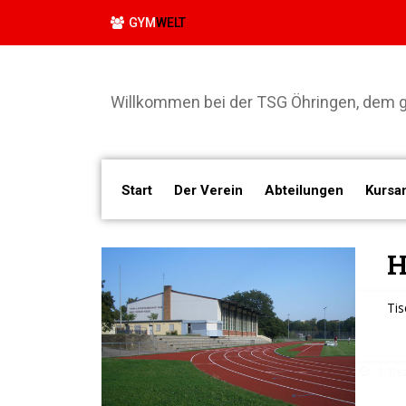
GYM
WELT
Willkommen bei der TSG Öhringen, dem gr
Start
Der Verein
Abteilungen
Kursa
H
Tis
2. De