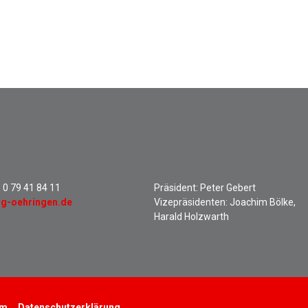
:
0 79 41 84 11
Präsident: Peter Gebert
sg-oehringen.de
Vizepräsidenten: Joachim Bölke,
Harald Holzwarth
um
Datenschutzerklärung