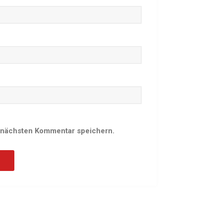
Schach
Schwimmen
Sportabzeichen
Tennis
Tischtennis
Turnen
Volleyball
KURSANGEBOTE
 nächsten Kommentar speichern.
Fit & Gesund – Gesundheitskurs
Kinderturnen
Schwimmkurse
Yoga
TERMINE
Termine Events