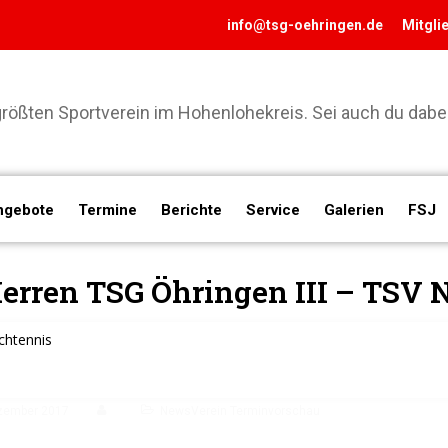
info@tsg-oehringen.de
Mitgli
ößten Sportverein im Hohenlohekreis. Sei auch du dabei
ngebote
Termine
Berichte
Service
Galerien
FSJ
erren TSG Öhringen III – TSV N
chtennis
zember 2017
NewsVerein Terminvorschau