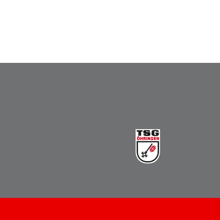
Vereinsbus
Besprechungszimmer
Heimwettkämpfe Veranstaltungen
BERICHTE
SERVICE
Downloads & Formulare
Mitgliedschaft
Fanartikel
Links
GALERIEN
Sommernachtsfest 2026
14. Kinder-Sport-Spiele 2026
Sportabzeichen Ehrung 2025
Mitarbeiterfest 2025
Chronik 2025, Teil 1+2