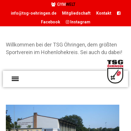
GYM
WELT
info@tsg-oehringen.de
Mitgliedschaft
Kontakt
Facebook
Instagram
START
DER VEREIN
Willkommen bei der TSG Öhringen, dem größten
Präsidium
Sportverein im Hohenlohekreis. Sei auch du dabei!
Geschäftsstelle
Vereinsgaststätte
W
Sportstätten
d
Historie
Ö
Förderverein
g
Hamballe
S
ABTEILUNGEN
H
Basketball
S
Boxen
d