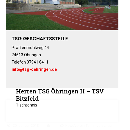
Fitness-, Skigymnastik
Frauengymnastik
Fussball
Freizeitkicker
TSG GESCHÄFTSSTELLE
Gerätturnen Männl.
Gerätturnen Weibl.
Pfaffenmühlweg 44
Handball
74613 Öhringen
Telefon 07941 8411
Hockey
info@tsg-oehringen.de
Jazztanz
Jedermann-Turnen
Judo
Herren TSG Öhringen II – TSV
Karate
Bitzfeld
Kinderturnen
Tischtennis
Leichtathletik
Musikzug
20. Januar 2018
NewsVerein Terminvorschau
Rehasport