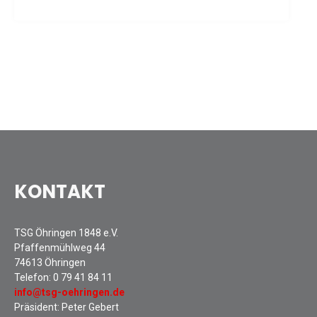
Sommernachtsfest 2025
13. Kinder-Sport-Spiele 2025
Mitarbeiterfest 2024
12. Kinder-Sport-Spiele 2024
Mitarbeiterfest 2023
11. Kinder-Sport-Spiele 2023
Mitarbeiterfest 2022
Sommernachtsfest 2022
Mitarbeiterfest 2019
KONTAKT
Seniorennachmittag 2019
Sommernachtsfest 2019
10. Kinder-Sport-Spiele 2022
TSG Öhringen 1848 e.V.
Pfaffenmühlweg 44
26. Öhringer Stadtlauf 2019
74613 Öhringen
Sportabzeichenehrung 2021
Telefon:
0 79 41 84 11
Sportabzeichenehrung 2018
info@tsg-oehringen.de
Präsident: Peter Gebert
Gauehrenriege