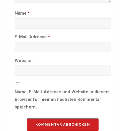
Besprechungszimmer
Name
*
Heimwettkämpfe Veranstaltungen
BERICHTE
SERVICE
E-Mail-Adresse
*
Downloads & Formulare
Mitgliedschaft
Fanartikel
Website
Links
GALERIEN
Sommernachtsfest 2026
Name, E-Mail-Adresse und Website in diesem
14. Kinder-Sport-Spiele 2026
Browser für meinen nächsten Kommentar
Sportabzeichen Ehrung 2025
speichern.
Mitarbeiterfest 2025
Chronik 2025, Teil 1+2
Seniorennachmittag 7.10.25