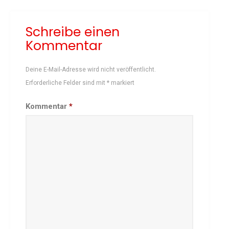
Schach
Schreibe einen
Schwimmen
Kommentar
Sportabzeichen
Tennis
Deine E-Mail-Adresse wird nicht veröffentlicht.
Tischtennis
Erforderliche Felder sind mit
*
markiert
Turnen
Volleyball
Kommentar
*
KURSANGEBOTE
Fit & Gesund – Gesundheitskurs
Kinderturnen
Schwimmkurse
Yoga
TERMINE
Termine Events
Vereinsbus