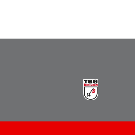
Vereinsbus
Besprechungszimmer
Heimwettkämpfe Veranstaltungen
BERICHTE
SERVICE
Downloads & Formulare
Mitgliedschaft
Fanartikel
Links
GALERIEN
Sommernachtsfest 2026
14. Kinder-Sport-Spiele 2026
Sportabzeichen Ehrung 2025
Mitarbeiterfest 2025
Chronik 2025, Teil 1+2