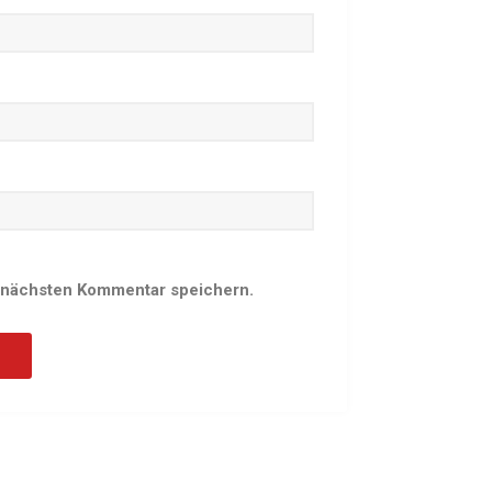
Schach
Schwimmen
Sportabzeichen
Tennis
Tischtennis
Turnen
Volleyball
KURSANGEBOTE
 nächsten Kommentar speichern.
Fit & Gesund – Gesundheitskurs
Kinderturnen
Schwimmkurse
Yoga
TERMINE
Termine Events