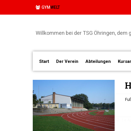
GYM
WELT
Willkommen bei der TSG Öhringen, dem gr
Start
Der Verein
Abteilungen
Kursa
H
Fuß
14. Ap