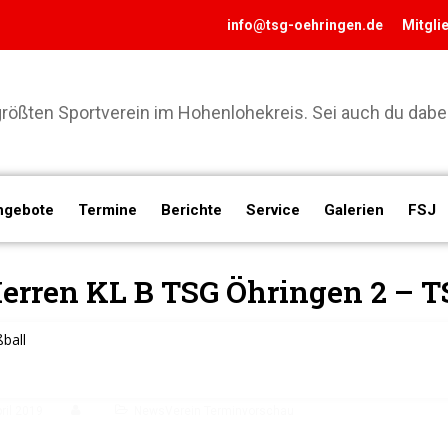
info@tsg-oehringen.de
Mitgli
ößten Sportverein im Hohenlohekreis. Sei auch du dabei
ngebote
Termine
Berichte
Service
Galerien
FSJ
erren KL B TSG Öhringen 2 – 
ball
ril 2019
NewsVerein Terminvorschau