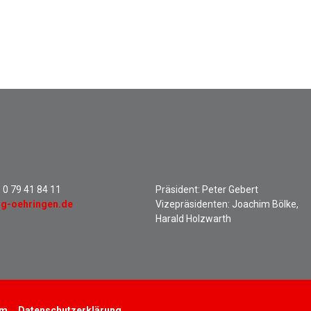
:
0 79 41 84 11
Präsident: Peter Gebert
sg-oehringen.de
Vizepräsidenten: Joachim Bölke,
Harald Holzwarth
um
Datenschutzerklärung