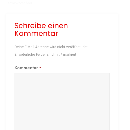
Terminvorschau
Schach
Schwimmen
Schreibe einen
Sportabzeichen
Kommentar
Tennis
Tischtennis
Deine E-Mail-Adresse wird nicht veröffentlicht.
Turnen
Erforderliche Felder sind mit
*
markiert
Volleyball
KURSANGEBOTE
Kommentar
*
Fit & Gesund – Gesundheitskurs
Kinderturnen
Schwimmkurse
Yoga
TERMINE
Termine Events
Vereinsbus