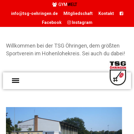
GYM
WELT
info@tsg-oehringen.de
Mitgliedschaft
Kontakt
Facebook
Instagram
START
DER VEREIN
Willkommen bei der TSG Öhringen, dem größten
Präsidium
Sportverein im Hohenlohekreis. Sei auch du dabei!
Geschäftsstelle
Vereinsgaststätte
W
Sportstätten
d
Historie
Ö
Förderverein
g
Hamballe
S
ABTEILUNGEN
H
Basketball
S
Boxen
d