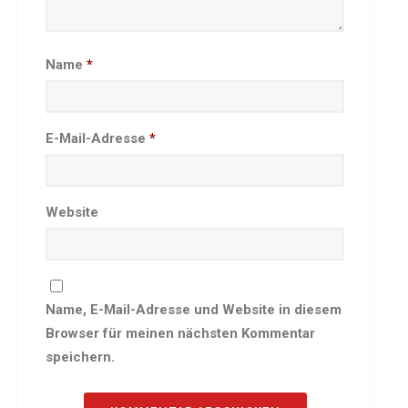
Besprechungszimmer
Heimwettkämpfe Veranstaltungen
Name
*
BERICHTE
SERVICE
Downloads & Formulare
E-Mail-Adresse
*
Mitgliedschaft
Fanartikel
Links
Website
GALERIEN
Sommernachtsfest 2026
14. Kinder-Sport-Spiele 2026
Name, E-Mail-Adresse und Website in diesem
Sportabzeichen Ehrung 2025
Browser für meinen nächsten Kommentar
Mitarbeiterfest 2025
speichern.
Chronik 2025, Teil 1+2
Seniorennachmittag 7.10.25