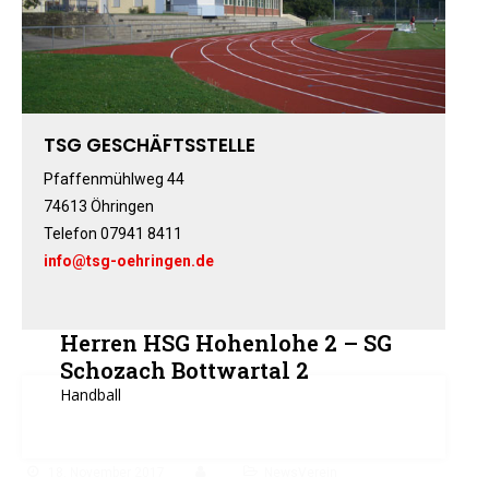
Fitness-, Skigymnastik
Frauengymnastik
Fussball
Freizeitkicker
TSG GESCHÄFTSSTELLE
Gerätturnen Männl.
Gerätturnen Weibl.
Pfaffenmühlweg 44
74613 Öhringen
Handball
Telefon 07941 8411
Hockey
info@tsg-oehringen.de
Jazztanz
Jedermann-Turnen
Judo
Herren HSG Hohenlohe 2 – SG
Karate
Schozach Bottwartal 2
Handball
Kinderturnen
Leichtathletik
Musikzug
18. November 2017
NewsVerein
Rehasport