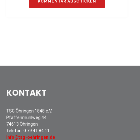
Sommernachtsfest 2025
13. Kinder-Sport-Spiele 2025
Mitarbeiterfest 2024
12. Kinder-Sport-Spiele 2024
Mitarbeiterfest 2023
11. Kinder-Sport-Spiele 2023
Mitarbeiterfest 2022
Sommernachtsfest 2022
Mitarbeiterfest 2019
Seniorennachmittag 2019
KONTAKT
Sommernachtsfest 2019
10. Kinder-Sport-Spiele 2022
TSG Öhringen 1848 e.V.
26. Öhringer Stadtlauf 2019
Pfaffenmühlweg 44
Sportabzeichenehrung 2021
74613 Öhringen
Sportabzeichenehrung 2018
Telefon:
0 79 41 84 11
info@tsg-oehringen.de
Gauehrenriege