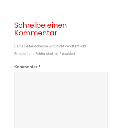
Terminvorschau
Schach
Schwimmen
Schreibe einen
Sportabzeichen
Kommentar
Tennis
Tischtennis
Deine E-Mail-Adresse wird nicht veröffentlicht.
Turnen
Erforderliche Felder sind mit
*
markiert
Volleyball
KURSANGEBOTE
Kommentar
*
Fit & Gesund – Gesundheitskurs
Kinderturnen
Schwimmkurse
Yoga
TERMINE
Termine Events
Vereinsbus