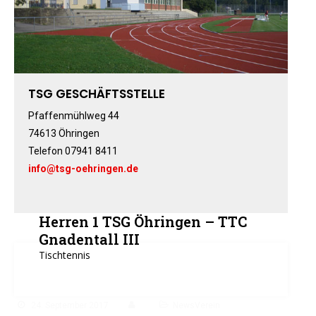
Fitness-, Skigymnastik
Frauengymnastik
Fussball
Freizeitkicker
TSG GESCHÄFTSSTELLE
Gerätturnen Männl.
Gerätturnen Weibl.
Pfaffenmühlweg 44
74613 Öhringen
Handball
Telefon 07941 8411
Hockey
info@tsg-oehringen.de
Jazztanz
Jedermann-Turnen
Judo
Herren 1 TSG Öhringen – TTC
Karate
Gnadentall III
Tischtennis
Kinderturnen
Leichtathletik
Musikzug
24. September 2017
NewsVerein
Rehasport