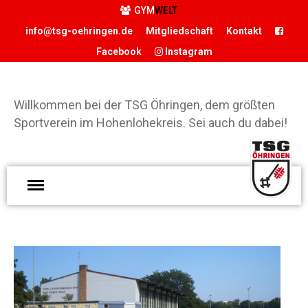
GYM
WELT
info@tsg-oehringen.de
Mitgliedschaft
Kontakt
Facebook
Instagram
START
DER VEREIN
Willkommen bei der TSG Öhringen, dem größten
Präsidium
Sportverein im Hohenlohekreis. Sei auch du dabei!
Geschäftsstelle
Vereinsgaststätte
W
Sportstätten
d
Historie
Ö
Förderverein
g
Hamballe
S
ABTEILUNGEN
H
Basketball
S
Boxen
d