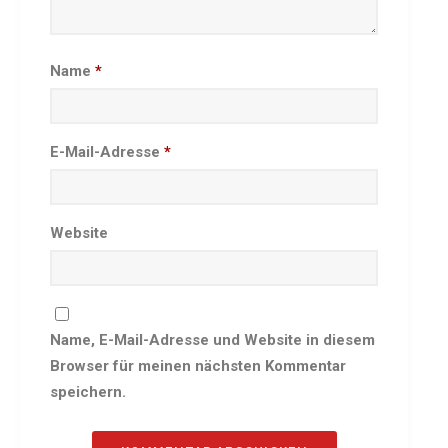
Besprechungszimmer
Heimwettkämpfe Veranstaltungen
Name
*
BERICHTE
SERVICE
Downloads & Formulare
E-Mail-Adresse
*
Mitgliedschaft
Fanartikel
Links
Website
GALERIEN
Sommernachtsfest 2026
14. Kinder-Sport-Spiele 2026
Name, E-Mail-Adresse und Website in diesem
Sportabzeichen Ehrung 2025
Browser für meinen nächsten Kommentar
Mitarbeiterfest 2025
speichern.
Chronik 2025, Teil 1+2
Seniorennachmittag 7.10.25