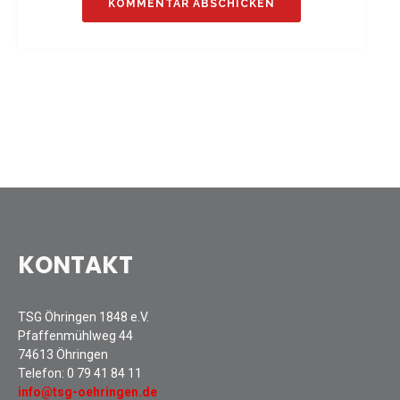
Sommernachtsfest 2025
13. Kinder-Sport-Spiele 2025
Mitarbeiterfest 2024
12. Kinder-Sport-Spiele 2024
Mitarbeiterfest 2023
11. Kinder-Sport-Spiele 2023
Mitarbeiterfest 2022
Sommernachtsfest 2022
Mitarbeiterfest 2019
Seniorennachmittag 2019
KONTAKT
Sommernachtsfest 2019
10. Kinder-Sport-Spiele 2022
TSG Öhringen 1848 e.V.
26. Öhringer Stadtlauf 2019
Pfaffenmühlweg 44
Sportabzeichenehrung 2021
74613 Öhringen
Sportabzeichenehrung 2018
Telefon:
0 79 41 84 11
info@tsg-oehringen.de
Gauehrenriege