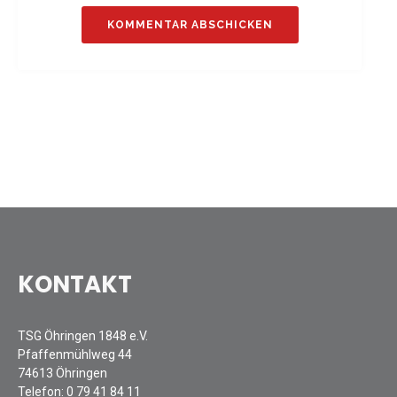
Sommernachtsfest 2025
13. Kinder-Sport-Spiele 2025
Mitarbeiterfest 2024
12. Kinder-Sport-Spiele 2024
Mitarbeiterfest 2023
11. Kinder-Sport-Spiele 2023
Mitarbeiterfest 2022
Sommernachtsfest 2022
Mitarbeiterfest 2019
Seniorennachmittag 2019
Sommernachtsfest 2019
KONTAKT
10. Kinder-Sport-Spiele 2022
26. Öhringer Stadtlauf 2019
TSG Öhringen 1848 e.V.
Sportabzeichenehrung 2021
Pfaffenmühlweg 44
Sportabzeichenehrung 2018
74613 Öhringen
Gauehrenriege
Telefon:
0 79 41 84 11