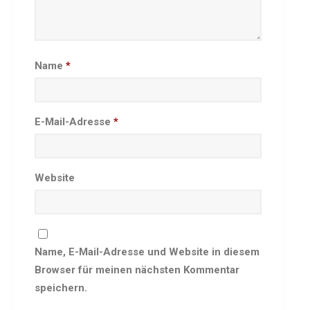
Besprechungszimmer
Heimwettkämpfe Veranstaltungen
BERICHTE
Name
*
SERVICE
Downloads & Formulare
Mitgliedschaft
E-Mail-Adresse
*
Fanartikel
Links
Website
GALERIEN
Sommernachtsfest 2026
14. Kinder-Sport-Spiele 2026
Sportabzeichen Ehrung 2025
Name, E-Mail-Adresse und Website in diesem
Mitarbeiterfest 2025
Browser für meinen nächsten Kommentar
Chronik 2025, Teil 1+2
speichern.
Seniorennachmittag 7.10.25