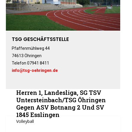
Fitness-, Skigymnastik
Frauengymnastik
Fussball
Freizeitkicker
TSG GESCHÄFTSSTELLE
Gerätturnen Männl.
Gerätturnen Weibl.
Pfaffenmühlweg 44
74613 Öhringen
Handball
Telefon 07941 8411
Hockey
info@tsg-oehringen.de
Jazztanz
Jedermann-Turnen
Judo
Herren 1, Landesliga, SG TSV
Karate
Untersteinbach/TSG Öhringen
Gegen ASV Botnang 2 Und SV
Kinderturnen
1845 Esslingen
Leichtathletik
Volleyball
Musikzug
Rehasport