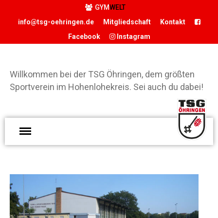
GYM
WELT
info@tsg-oehringen.de
Mitgliedschaft
Kontakt
Facebook
Instagram
START
DER VEREIN
Willkommen bei der TSG Öhringen, dem größten
Sportverein im Hohenlohekreis. Sei auch du dabei!
Präsidium
Geschäftsstelle
Vereinsgaststätte
W
Sportstätten
d
Historie
Ö
Förderverein
g
Hamballe
S
ABTEILUNGEN
H
Basketball
S
Boxen
d