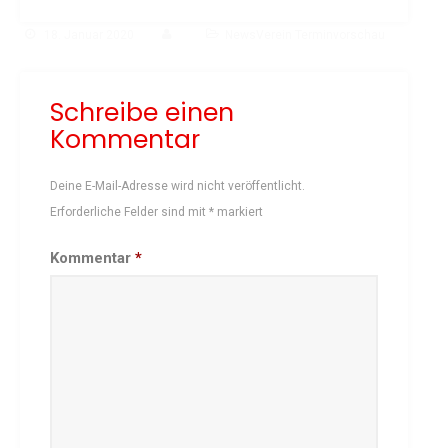
Schach
18. Januar 2020
NewsVerein Terminvorschau
Schwimmen
Sportabzeichen
Schreibe einen
Tennis
Kommentar
Tischtennis
Turnen
Deine E-Mail-Adresse wird nicht veröffentlicht.
Volleyball
Erforderliche Felder sind mit
*
markiert
KURSANGEBOTE
Kommentar
*
Fit & Gesund – Gesundheitskurs
Kinderturnen
Schwimmkurse
Yoga
TERMINE
Termine Events
Vereinsbus