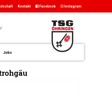
edschaft
Kontakt
Facebook
Instagram
START
!
DER VEREIN
TSG
Präsidium
Willkommen bei
Öhringen
der TSG
Geschäftsstelle
Jobs
Öhringen, dem
Vereinsgaststätte
größten
Sportstätten
Sportverein im
Historie
trohgäu
Hohenlohekreis.
Förderverein
Sei auch du
Hamballe
dabei!
ABTEILUNGEN
Basketball
Boxen