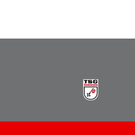
Vereinsbus
Besprechungszimmer
Heimwettkämpfe Veranstaltungen
BERICHTE
SERVICE
Downloads & Formulare
Mitgliedschaft
Fanartikel
Links
GALERIEN
Sommernachtsfest 2026
14. Kinder-Sport-Spiele 2026
Sportabzeichen Ehrung 2025
Mitarbeiterfest 2025
Chronik 2025, Teil 1+2