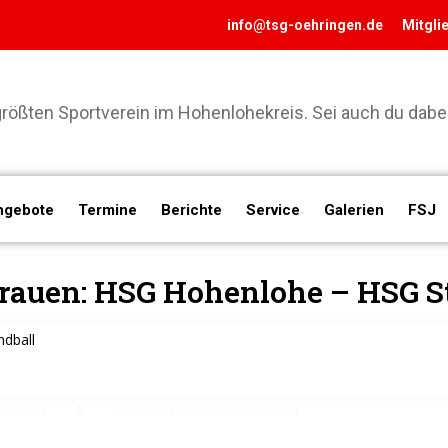
info@tsg-oehringen.de
Mitgli
ößten Sportverein im Hohenlohekreis. Sei auch du dabei
ngebote
Termine
Berichte
Service
Galerien
FSJ
rauen: HSG Hohenlohe – HSG S
dball
ärz 2017
NewsVerein Terminvorschau