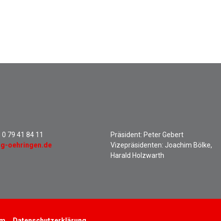
:
0 79 41 84 11
Präsident: Peter Gebert
sg-oehringen.de
Vizepräsidenten: Joachim Bölke,
Harald Holzwarth
um
Datenschutzerklärung