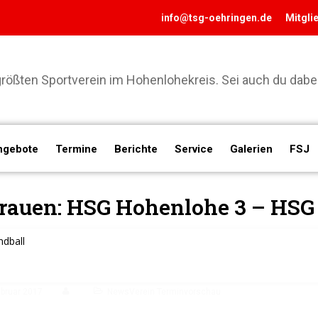
info@tsg-oehringen.de
Mitgli
ößten Sportverein im Hohenlohekreis. Sei auch du dabei
ngebote
Termine
Berichte
Service
Galerien
FSJ
rauen: HSG Hohenlohe 3 – HSG
dball
ebruar 2017
NewsVerein Terminvorschau