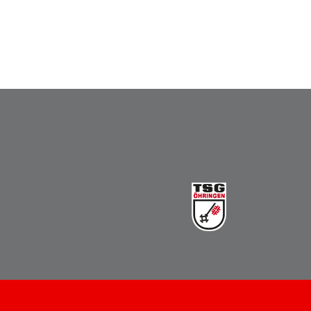
Vereinsbus
Besprechungszimmer
Heimwettkämpfe Veranstaltungen
BERICHTE
SERVICE
Downloads & Formulare
Mitgliedschaft
Fanartikel
Links
GALERIEN
Sommernachtsfest 2026
14. Kinder-Sport-Spiele 2026
Sportabzeichen Ehrung 2025
Mitarbeiterfest 2025
Chronik 2025, Teil 1+2