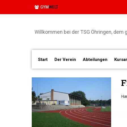
GYM
WELT
Willkommen bei der TSG Öhringen, dem gr
Start
Der Verein
Abteilungen
Kursa
F
Han
11. F