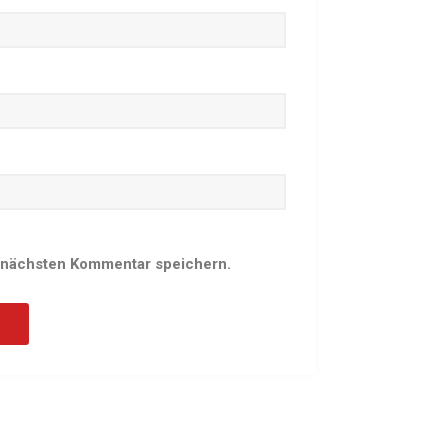
Schach
Schwimmen
Sportabzeichen
Tennis
Tischtennis
Turnen
Volleyball
KURSANGEBOTE
 nächsten Kommentar speichern.
Fit & Gesund – Gesundheitskurs
Kinderturnen
Schwimmkurse
Yoga
TERMINE
Termine Events