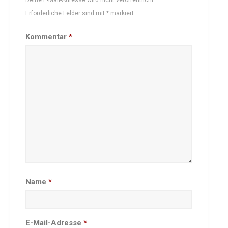
Besprechungszimmer
Erforderliche Felder sind mit
*
markiert
Heimwettkämpfe Veranstaltungen
Kommentar
*
BERICHTE
SERVICE
Downloads & Formulare
Mitgliedschaft
Fanartikel
Links
GALERIEN
Sommernachtsfest 2026
14. Kinder-Sport-Spiele 2026
Sportabzeichen Ehrung 2025
Name
*
Mitarbeiterfest 2025
Chronik 2025, Teil 1+2
E-Mail-Adresse
*
Seniorennachmittag 7.10.25