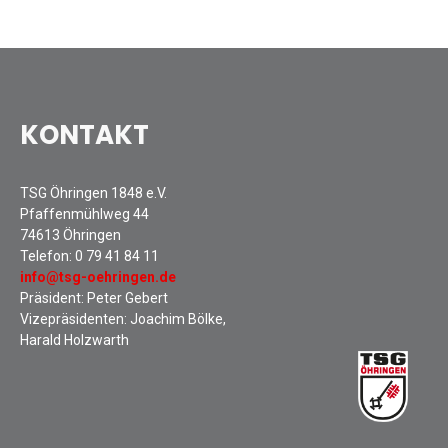
Mitarbeiterfest 2018
Seniorennachmittag 2018
Sommernachtsfest 2018
9. Kinder-Sport-Spiele 2018
KONTAKT
Öhringer Stadtlauf 2018
Archiv 2017
TSG Öhringen 1848 e.V.
Archiv 2016
Pfaffenmühlweg 44
Archiv 2015
74613 Öhringen
Telefon:
0 79 41 84 11
FSJ
info@tsg-oehringen.de
JOBS
Präsident: Peter Gebert
Vizepräsidenten: Joachim Bölke,
Harald Holzwarth