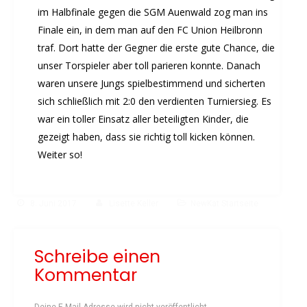
Rehasport
im Halbfinale gegen die SGM Auenwald zog man ins
Schach
Finale ein, in dem man auf den FC Union Heilbronn
Schwimmen
traf. Dort hatte der Gegner die erste gute Chance, die
Sportabzeichen
unser Torspieler aber toll parieren konnte. Danach
Tennis
waren unsere Jungs spielbestimmend und sicherten
sich schließlich mit 2:0 den verdienten Turniersieg. Es
Tischtennis
war ein toller Einsatz aller beteiligten Kinder, die
Turnen
gezeigt haben, dass sie richtig toll kicken können.
Volleyball
Weiter so!
KURSANGEBOTE
Fit & Gesund – Gesundheitskurs
Kinderturnen
8. Juni 2017
Lisette Keller
NewKat Startseite
Schwimmkurse
Yoga
Schreibe einen
TERMINE
Kommentar
Termine Events
Vereinsbus
Deine E-Mail-Adresse wird nicht veröffentlicht.