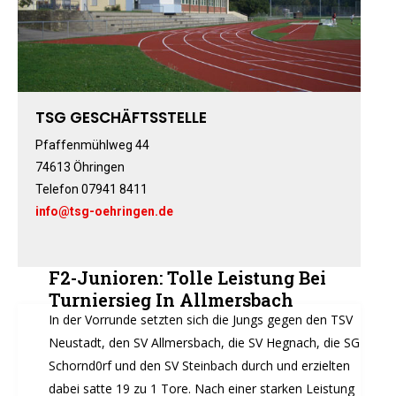
Fitness-, Skigymnastik
Frauengymnastik
Fussball
Freizeitkicker
TSG GESCHÄFTSSTELLE
Gerätturnen Männl.
Pfaffenmühlweg 44
Gerätturnen Weibl.
74613 Öhringen
Handball
Telefon 07941 8411
Hockey
info@tsg-oehringen.de
Jazztanz
Jedermann-Turnen
F2-Junioren: Tolle Leistung Bei
Judo
Turniersieg In Allmersbach
Karate
In der Vorrunde setzten sich die Jungs gegen den TSV
Kinderturnen
Neustadt, den SV Allmersbach, die SV Hegnach, die SG
Leichtathletik
Schornd0rf und den SV Steinbach durch und erzielten
Musikzug
dabei satte 19 zu 1 Tore. Nach einer starken Leistung