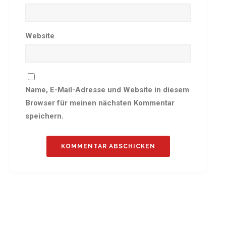
Sommernachtsfest 2025
13. Kinder-Sport-Spiele 2025
Website
Mitarbeiterfest 2024
12. Kinder-Sport-Spiele 2024
Mitarbeiterfest 2023
11. Kinder-Sport-Spiele 2023
Name, E-Mail-Adresse und Website in diesem
Mitarbeiterfest 2022
Browser für meinen nächsten Kommentar
Sommernachtsfest 2022
speichern.
Mitarbeiterfest 2019
Seniorennachmittag 2019
Sommernachtsfest 2019
10. Kinder-Sport-Spiele 2022
26. Öhringer Stadtlauf 2019
Sportabzeichenehrung 2021
Sportabzeichenehrung 2018
Gauehrenriege