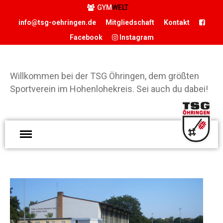
GYM
WELT
info@tsg-oehringen.de
Mitgliedschaft
Kontakt
Facebook
Instagram
START
Willkommen bei der TSG Öhringen, dem größten
DER VEREIN
Sportverein im Hohenlohekreis. Sei auch du dabei!
Präsidium
Geschäftsstelle
Vereinsgaststätte
W
Sportstätten
d
Historie
Ö
Förderverein
g
Hamballe
S
ABTEILUNGEN
H
S
Basketball
d
Boxen