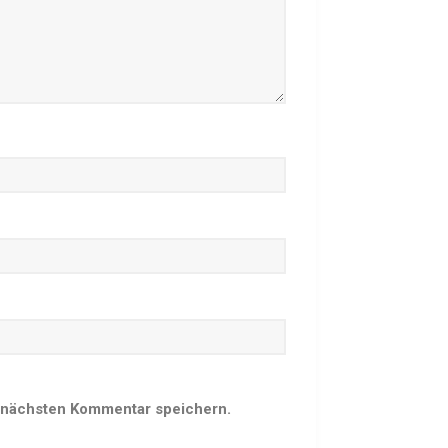
Rehasport
Schach
Schwimmen
Sportabzeichen
Tennis
Tischtennis
Turnen
Volleyball
KURSANGEBOTE
Fit & Gesund – Gesundheitskurs
Kinderturnen
Schwimmkurse
Yoga
TERMINE
 nächsten Kommentar speichern.
Termine Events