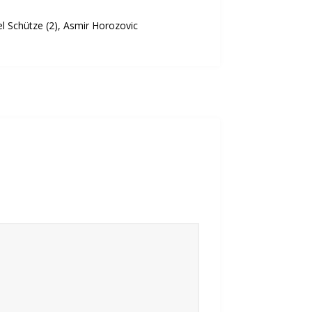
Fitness-, Skigymnastik
l Schütze (2), Asmir Horozovic
Frauengymnastik
Fussball
Freizeitkicker
Gerätturnen Männl.
Gerätturnen Weibl.
Handball
Hockey
Jazztanz
Jedermann-Turnen
Judo
Karate
Kinderturnen
Leichtathletik
Musikzug