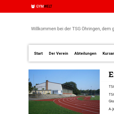
GYM
WELT
Willkommen bei der TSG Öhringen, dem gr
Start
Der Verein
Abteilungen
Kursa
E
TSG
TSG
Giu
A-