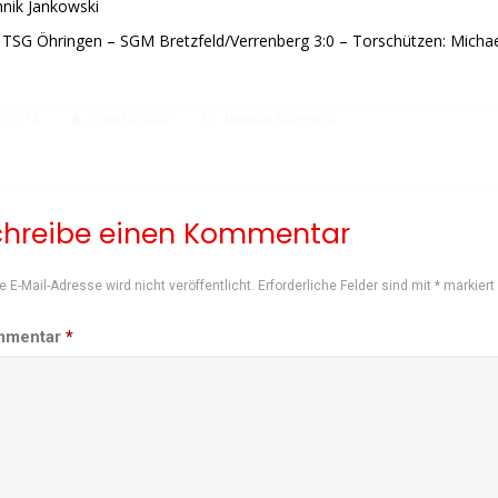
nik Jankowski
TSG Öhringen – SGM Bretzfeld/Verrenberg 3:0 – Torschützen: Michae
il 2016
Lisette Keller
NewKat Startseite
chreibe einen Kommentar
e E-Mail-Adresse wird nicht veröffentlicht.
Erforderliche Felder sind mit
*
markiert
mmentar
*