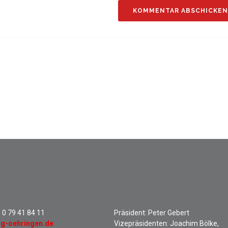
:
0 79 41 84 11
Präsident: Peter Gebert
sg-oehringen.de
Vizepräsidenten: Joachim Bölke,