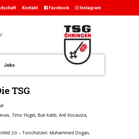
edschaft
Kontakt
Facebook
Instagram
START
!
DER VEREIN
TSG
Willkommen bei
Präsidium
Öhringen
der TSG
Geschäftsstelle
Jobs
Öhringen, dem
Vereinsgaststätte
größten
Sportstätten
Sportverein im
Historie
Die TSG
Hohenlohekreis.
Förderverein
Sei auch du
Hamballe
al
dabei!
ABTEILUNGEN
evas, Timo Hügel, Buli Kabb, Anil Kocausta,
Basketball
rsfeld 2:0 – Torschützen: Muhammed Dogan,
Boxen