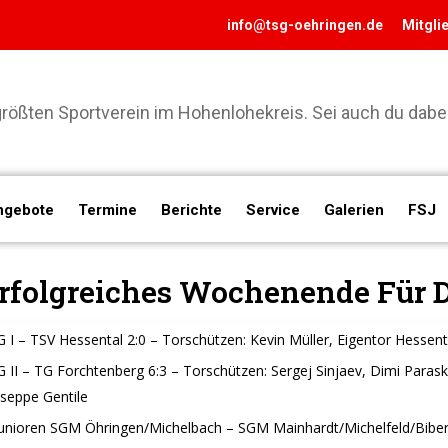
info@tsg-oehringen.de
Mitgli
ößten Sportverein im Hohenlohekreis. Sei auch du dabei
ngebote
Termine
Berichte
Service
Galerien
FSJ
rfolgreiches Wochenende Für 
 I – TSV Hessental 2:0 – Torschützen: Kevin Müller, Eigentor Hessent
 II – TG Forchtenberg 6:3 – Torschützen: Sergej Sinjaev, Dimi Parask
seppe Gentile
Junioren SGM Öhringen/Michelbach – SGM Mainhardt/Michelfeld/Bibe