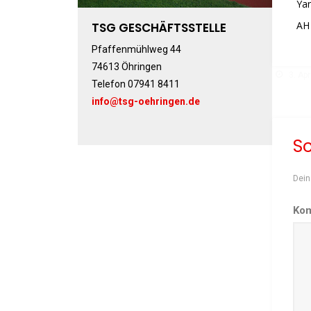
Yan
AH 
TSG GESCHÄFTSSTELLE
Pfaffenmühlweg 44
74613 Öhringen
3. Apr
Telefon 07941 8411
info@tsg-oehringen.de
S
Dein
Ko