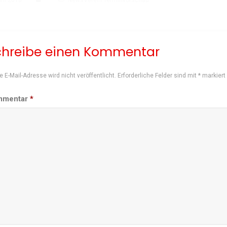
uni 2018
NewsVerein Terminvorschau
chreibe einen Kommentar
e E-Mail-Adresse wird nicht veröffentlicht.
Erforderliche Felder sind mit
*
markiert
mmentar
*