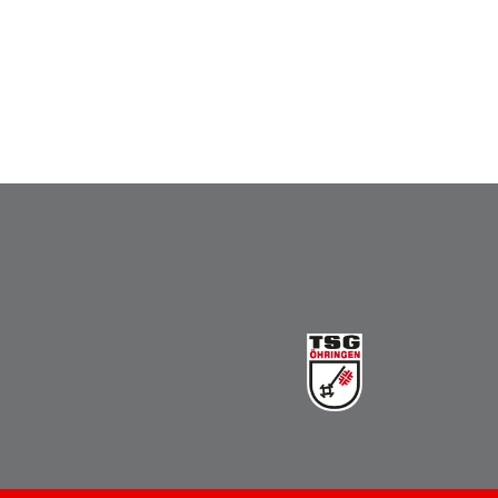
Vereinsbus
Besprechungszimmer
Heimwettkämpfe Veranstaltungen
BERICHTE
SERVICE
Downloads & Formulare
Mitgliedschaft
Fanartikel
Links
GALERIEN
Sommernachtsfest 2026
14. Kinder-Sport-Spiele 2026
Sportabzeichen Ehrung 2025
Mitarbeiterfest 2025
Chronik 2025, Teil 1+2