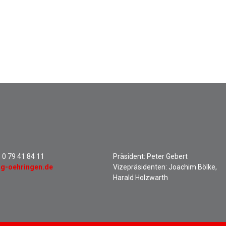
:
0 79 41 84 11
Präsident: Peter Gebert
sg-oehringen.de
Vizepräsidenten: Joachim Bölke,
Harald Holzwarth