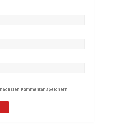
Schach
Schwimmen
Sportabzeichen
Tennis
Tischtennis
Turnen
Volleyball
KURSANGEBOTE
Fit & Gesund – Gesundheitskurs
 nächsten Kommentar speichern.
Kinderturnen
Schwimmkurse
Yoga
TERMINE
Termine Events