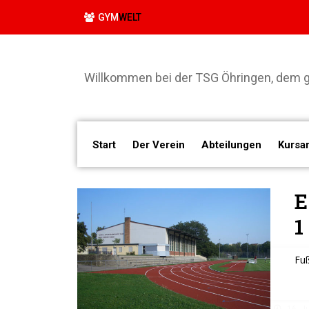
GYM
WELT
Willkommen bei der TSG Öhringen, dem gr
Start
Der Verein
Abteilungen
Kursa
E
1
Fuß