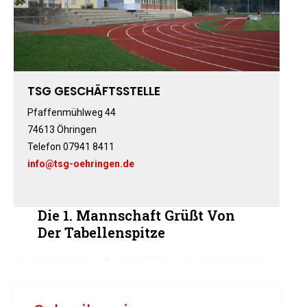
Fitness-, Skigymnastik
Frauengymnastik
Fussball
Freizeitkicker
TSG GESCHÄFTSSTELLE
Gerätturnen Männl.
Gerätturnen Weibl.
Pfaffenmühlweg 44
Handball
74613 Öhringen
Telefon 07941 8411
Hockey
info@tsg-oehringen.de
Jazztanz
Jedermann-Turnen
Judo
Die 1. Mannschaft Grüßt Von
Karate
Der Tabellenspitze
Kinderturnen
22. März 2015
Lisette Keller
NewKat Startseite
Leichtathletik
Musikzug
Rehasport