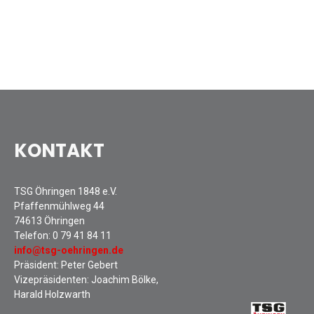
Sommernachtsfest 2025
13. Kinder-Sport-Spiele 2025
Mitarbeiterfest 2024
12. Kinder-Sport-Spiele 2024
Mitarbeiterfest 2023
11. Kinder-Sport-Spiele 2023
Mitarbeiterfest 2022
KONTAKT
Sommernachtsfest 2022
Mitarbeiterfest 2019
Seniorennachmittag 2019
TSG Öhringen 1848 e.V.
Pfaffenmühlweg 44
Sommernachtsfest 2019
74613 Öhringen
10. Kinder-Sport-Spiele 2022
Telefon:
0 79 41 84 11
26. Öhringer Stadtlauf 2019
info@tsg-oehringen.de
Präsident: Peter Gebert
Sportabzeichenehrung 2021
Vizepräsidenten: Joachim Bölke,
Sportabzeichenehrung 2018
Harald Holzwarth
Gauehrenriege