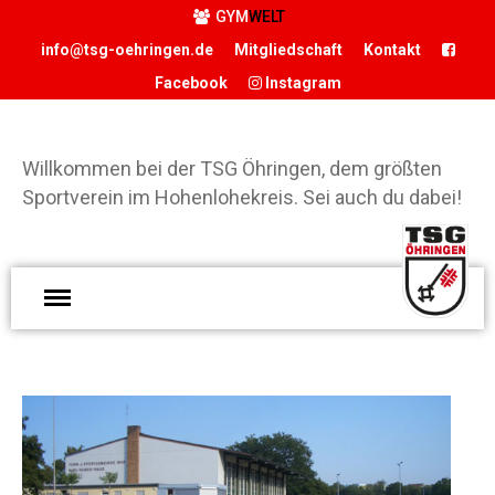
GYM
WELT
info@tsg-oehringen.de
Mitgliedschaft
Kontakt
Facebook
Instagram
START
DER VEREIN
Willkommen bei der TSG Öhringen, dem größten
Präsidium
Sportverein im Hohenlohekreis. Sei auch du dabei!
Geschäftsstelle
Vereinsgaststätte
Sportstätten
W
d
Historie
Ö
Förderverein
g
Hamballe
S
ABTEILUNGEN
H
Basketball
S
Boxen
d