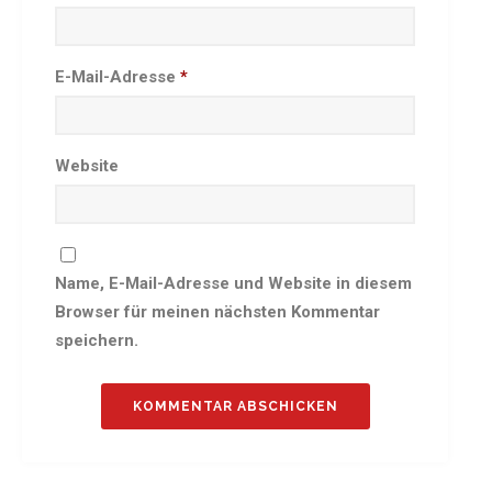
Besprechungszimmer
Heimwettkämpfe Veranstaltungen
E-Mail-Adresse
*
BERICHTE
SERVICE
Downloads & Formulare
Website
Mitgliedschaft
Fanartikel
Links
Name, E-Mail-Adresse und Website in diesem
GALERIEN
Browser für meinen nächsten Kommentar
Sommernachtsfest 2026
speichern.
14. Kinder-Sport-Spiele 2026
Sportabzeichen Ehrung 2025
Mitarbeiterfest 2025
Chronik 2025, Teil 1+2
Seniorennachmittag 7.10.25