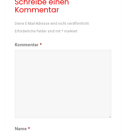
Schreibe einen
Kommentar
Schach
Schwimmen
Deine E-Mail-Adresse wird nicht veröffentlicht.
Sportabzeichen
Erforderliche Felder sind mit
*
markiert
Tennis
Tischtennis
Kommentar
*
Turnen
Volleyball
KURSANGEBOTE
Fit & Gesund – Gesundheitskurs
Kinderturnen
Schwimmkurse
Yoga
TERMINE
Termine Events
Vereinsbus
Name
*