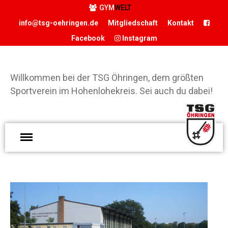
GYM
WELT
info@tsg-oehringen.de
Mitgliedschaft
Kontakt
Facebook
Instagram
START
DER VEREIN
Willkommen bei der TSG Öhringen, dem größten
Sportverein im Hohenlohekreis. Sei auch du dabei!
Präsidium
Geschäftsstelle
Vereinsgaststätte
W
Sportstätten
d
Historie
Ö
Förderverein
g
Hamballe
S
ABTEILUNGEN
H
Basketball
S
Boxen
d