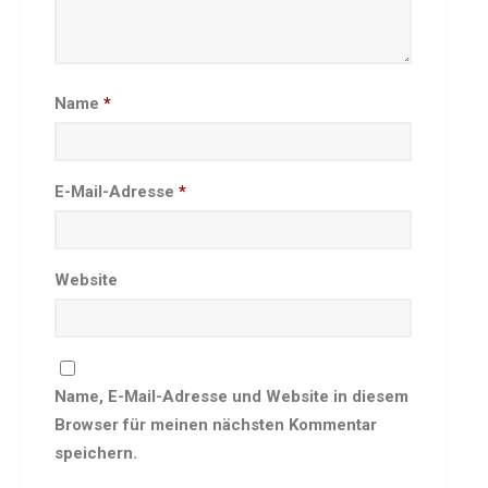
Besprechungszimmer
Heimwettkämpfe Veranstaltungen
BERICHTE
Name
*
SERVICE
Downloads & Formulare
Mitgliedschaft
E-Mail-Adresse
*
Fanartikel
Links
Website
GALERIEN
Sommernachtsfest 2026
14. Kinder-Sport-Spiele 2026
Sportabzeichen Ehrung 2025
Name, E-Mail-Adresse und Website in diesem
Mitarbeiterfest 2025
Browser für meinen nächsten Kommentar
Chronik 2025, Teil 1+2
speichern.
Seniorennachmittag 7.10.25