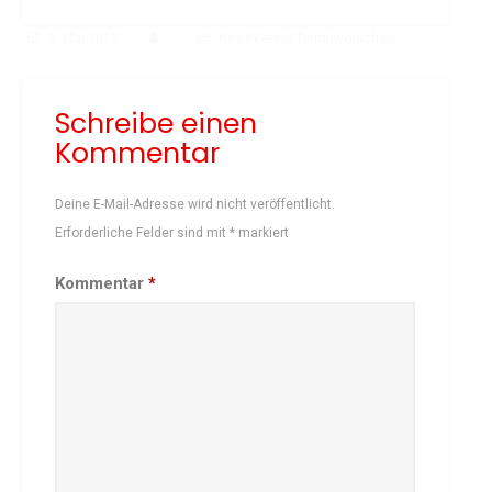
Schach
5. Mai 2018
NewsVerein Terminvorschau
Schwimmen
Sportabzeichen
Schreibe einen
Tennis
Kommentar
Tischtennis
Turnen
Deine E-Mail-Adresse wird nicht veröffentlicht.
Volleyball
Erforderliche Felder sind mit
*
markiert
KURSANGEBOTE
Kommentar
*
Fit & Gesund – Gesundheitskurs
Kinderturnen
Schwimmkurse
Yoga
TERMINE
Termine Events
Vereinsbus