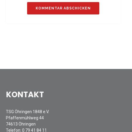
Sommernachtsfest 2025
13. Kinder-Sport-Spiele 2025
Mitarbeiterfest 2024
12. Kinder-Sport-Spiele 2024
Mitarbeiterfest 2023
11. Kinder-Sport-Spiele 2023
Mitarbeiterfest 2022
Sommernachtsfest 2022
Mitarbeiterfest 2019
Seniorennachmittag 2019
Sommernachtsfest 2019
KONTAKT
10. Kinder-Sport-Spiele 2022
26. Öhringer Stadtlauf 2019
TSG Öhringen 1848 e.V.
Sportabzeichenehrung 2021
Pfaffenmühlweg 44
Sportabzeichenehrung 2018
74613 Öhringen
Gauehrenriege
Telefon:
0 79 41 84 11