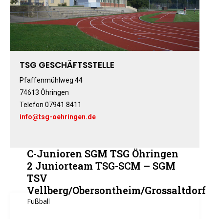
Fitness-, Skigymnastik
Frauengymnastik
Fussball
Freizeitkicker
TSG GESCHÄFTSSTELLE
Gerätturnen Männl.
Gerätturnen Weibl.
Pfaffenmühlweg 44
74613 Öhringen
Handball
Telefon 07941 8411
Hockey
info@tsg-oehringen.de
Jazztanz
Jedermann-Turnen
Judo
C-Junioren SGM TSG Öhringen
Karate
2 Juniorteam TSG-SCM – SGM
TSV
Kinderturnen
Vellberg/Obersontheim/Grossaltdorf
Leichtathletik
Fußball
Musikzug
Rehasport