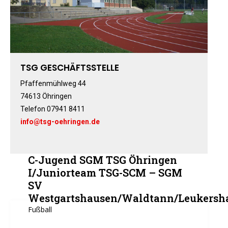
Fitness-, Skigymnastik
Frauengymnastik
Fussball
Freizeitkicker
TSG GESCHÄFTSSTELLE
Gerätturnen Männl.
Gerätturnen Weibl.
Pfaffenmühlweg 44
74613 Öhringen
Handball
Telefon 07941 8411
Hockey
info@tsg-oehringen.de
Jazztanz
Jedermann-Turnen
Judo
C-Jugend SGM TSG Öhringen
Karate
I/Juniorteam TSG-SCM – SGM
SV
Kinderturnen
Westgartshausen/Waldtann/Leukersh
Leichtathletik
Fußball
Musikzug
Rehasport