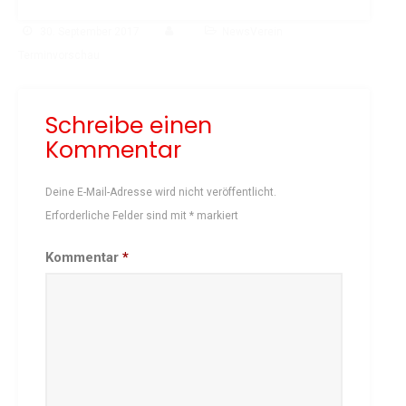
Schach
30. September 2017
NewsVerein
Schwimmen
Terminvorschau
Sportabzeichen
Tennis
Schreibe einen
Tischtennis
Kommentar
Turnen
Volleyball
Deine E-Mail-Adresse wird nicht veröffentlicht.
KURSANGEBOTE
Erforderliche Felder sind mit
*
markiert
Fit & Gesund – Gesundheitskurs
Kommentar
*
Kinderturnen
Schwimmkurse
Yoga
TERMINE
Termine Events
Vereinsbus