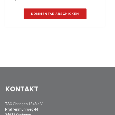
Sommernachtsfest 2025
13. Kinder-Sport-Spiele 2025
Mitarbeiterfest 2024
12. Kinder-Sport-Spiele 2024
Mitarbeiterfest 2023
11. Kinder-Sport-Spiele 2023
Mitarbeiterfest 2022
Sommernachtsfest 2022
Mitarbeiterfest 2019
Seniorennachmittag 2019
Sommernachtsfest 2019
10. Kinder-Sport-Spiele 2022
KONTAKT
26. Öhringer Stadtlauf 2019
Sportabzeichenehrung 2021
TSG Öhringen 1848 e.V.
Sportabzeichenehrung 2018
Pfaffenmühlweg 44
Gauehrenriege
74613 Öhringen