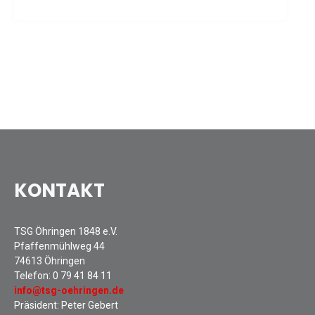
Sommernachtsfest 2025
13. Kinder-Sport-Spiele 2025
Mitarbeiterfest 2024
12. Kinder-Sport-Spiele 2024
Mitarbeiterfest 2023
11. Kinder-Sport-Spiele 2023
Mitarbeiterfest 2022
Sommernachtsfest 2022
Mitarbeiterfest 2019
KONTAKT
Seniorennachmittag 2019
Sommernachtsfest 2019
10. Kinder-Sport-Spiele 2022
TSG Öhringen 1848 e.V.
Pfaffenmühlweg 44
26. Öhringer Stadtlauf 2019
74613 Öhringen
Sportabzeichenehrung 2021
Telefon:
0 79 41 84 11
Sportabzeichenehrung 2018
info@tsg-oehringen.de
Präsident: Peter Gebert
Gauehrenriege