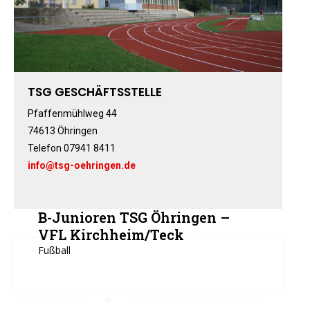
Fitness-, Skigymnastik
Frauengymnastik
Fussball
Freizeitkicker
TSG GESCHÄFTSSTELLE
Gerätturnen Männl.
Gerätturnen Weibl.
Pfaffenmühlweg 44
Handball
74613 Öhringen
Telefon 07941 8411
Hockey
info@tsg-oehringen.de
Jazztanz
Jedermann-Turnen
Judo
B-Junioren TSG Öhringen –
Karate
VFL Kirchheim/Teck
Kinderturnen
Fußball
Leichtathletik
Musikzug
11. März 2018
NewsVerein Terminvorschau
Rehasport