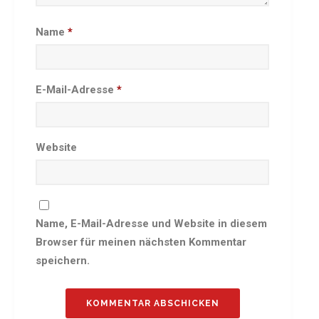
Besprechungszimmer
Name
*
Heimwettkämpfe Veranstaltungen
BERICHTE
SERVICE
E-Mail-Adresse
*
Downloads & Formulare
Mitgliedschaft
Fanartikel
Website
Links
GALERIEN
Sommernachtsfest 2026
Name, E-Mail-Adresse und Website in diesem
14. Kinder-Sport-Spiele 2026
Browser für meinen nächsten Kommentar
Sportabzeichen Ehrung 2025
speichern.
Mitarbeiterfest 2025
Chronik 2025, Teil 1+2
Seniorennachmittag 7.10.25