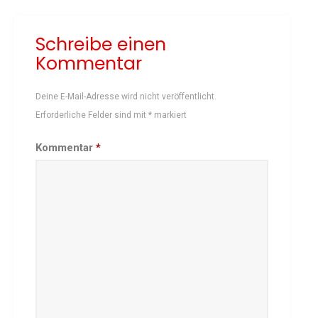
Schach
Schreibe einen
Schwimmen
Kommentar
Sportabzeichen
Tennis
Deine E-Mail-Adresse wird nicht veröffentlicht.
Tischtennis
Erforderliche Felder sind mit
*
markiert
Turnen
Volleyball
Kommentar
*
KURSANGEBOTE
Fit & Gesund – Gesundheitskurs
Kinderturnen
Schwimmkurse
Yoga
TERMINE
Termine Events
Vereinsbus