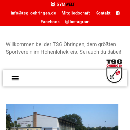
GYM
WELT
info@tsg-oehringen.de
Mitgliedschaft
Kontakt
Facebook
Instagram
START
DER VEREIN
Willkommen bei der TSG Öhringen, dem größten
Präsidium
Sportverein im Hohenlohekreis. Sei auch du dabei!
Geschäftsstelle
Vereinsgaststätte
W
Sportstätten
d
Historie
Ö
Förderverein
g
Hamballe
S
ABTEILUNGEN
H
Basketball
S
Boxen
d