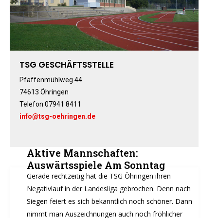
Basketball
Boxen
Fitness-, Skigymnastik
Frauengymnastik
Fussball
TSG GESCHÄFTSSTELLE
Freizeitkicker
Pfaffenmühlweg 44
Gerätturnen Männl.
74613 Öhringen
Gerätturnen Weibl.
Telefon 07941 8411
info@tsg-oehringen.de
Handball
Hockey
Jazztanz
Aktive Mannschaften:
Jedermann-Turnen
Auswärtsspiele Am Sonntag
Judo
Gerade rechtzeitig hat die TSG Öhringen ihren
Karate
Negativlauf in der Landesliga gebrochen. Denn nach
Kinderturnen
Siegen feiert es sich bekanntlich noch schöner. Dann
nimmt man Auszeichnungen auch noch fröhlicher
Leichtathletik