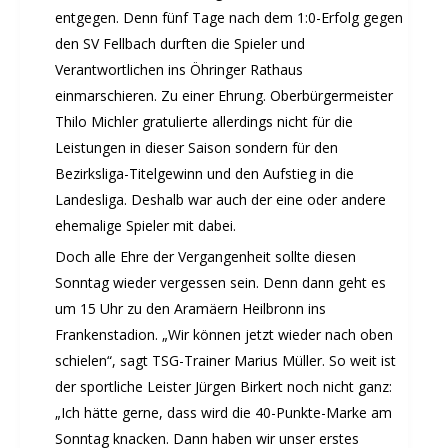
entgegen. Denn fünf Tage nach dem 1:0-Erfolg gegen
Musikzug
den SV Fellbach durften die Spieler und
Rehasport
Verantwortlichen ins Öhringer Rathaus
Schach
einmarschieren. Zu einer Ehrung. Oberbürgermeister
Schwimmen
Thilo Michler gratulierte allerdings nicht für die
Sportabzeichen
Leistungen in dieser Saison sondern für den
Tennis
Bezirksliga-Titelgewinn und den Aufstieg in die
Tischtennis
Landesliga. Deshalb war auch der eine oder andere
Turnen
ehemalige Spieler mit dabei.
Volleyball
Doch alle Ehre der Vergangenheit sollte diesen
KURSANGEBOTE
Sonntag wieder vergessen sein. Denn dann geht es
um 15 Uhr zu den Aramäern Heilbronn ins
Fit & Gesund – Gesundheitskurs
Frankenstadion. „Wir können jetzt wieder nach oben
Kinderturnen
schielen“, sagt TSG-Trainer Marius Müller. So weit ist
Schwimmkurse
der sportliche Leister Jürgen Birkert noch nicht ganz:
Yoga
„Ich hätte gerne, dass wird die 40-Punkte-Marke am
TERMINE
Sonntag knacken. Dann haben wir unser erstes