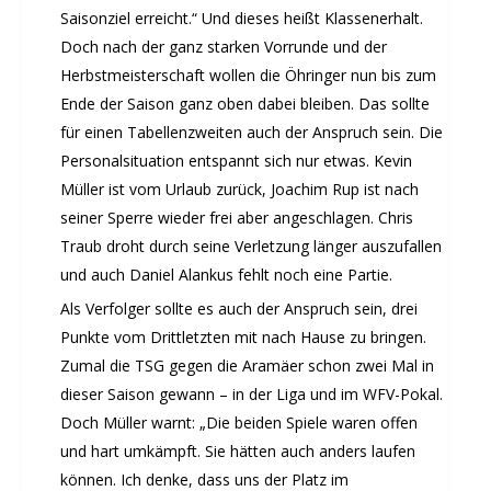
Termine Events
Saisonziel erreicht.“ Und dieses heißt Klassenerhalt.
Vereinsbus
Doch nach der ganz starken Vorrunde und der
Herbstmeisterschaft wollen die Öhringer nun bis zum
Besprechungszimmer
Ende der Saison ganz oben dabei bleiben. Das sollte
Heimwettkämpfe Veranstaltungen
für einen Tabellenzweiten auch der Anspruch sein. Die
BERICHTE
Personalsituation entspannt sich nur etwas. Kevin
SERVICE
Müller ist vom Urlaub zurück, Joachim Rup ist nach
Downloads & Formulare
seiner Sperre wieder frei aber angeschlagen. Chris
Mitgliedschaft
Traub droht durch seine Verletzung länger auszufallen
und auch Daniel Alankus fehlt noch eine Partie.
Fanartikel
Links
Als Verfolger sollte es auch der Anspruch sein, drei
Punkte vom Drittletzten mit nach Hause zu bringen.
GALERIEN
Zumal die TSG gegen die Aramäer schon zwei Mal in
Sommernachtsfest 2026
dieser Saison gewann – in der Liga und im WFV-Pokal.
14. Kinder-Sport-Spiele 2026
Doch Müller warnt: „Die beiden Spiele waren offen
Sportabzeichen Ehrung 2025
und hart umkämpft. Sie hätten auch anders laufen
Mitarbeiterfest 2025
können. Ich denke, dass uns der Platz im