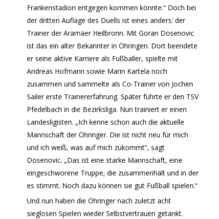
Chronik 2025, Teil 1+2
Frankenstadion entgegen kommen könnte.“ Doch bei
Seniorennachmittag 7.10.25
der dritten Auflage des Duells ist eines anders: der
Sommernachtsfest 2025
Trainer der Aramäer Heilbronn. Mit Goran Dosenovic
ist das ein alter Bekannter in Öhringen. Dort beendete
13. Kinder-Sport-Spiele 2025
er seine aktive Karriere als Fußballer, spielte mit
Mitarbeiterfest 2024
Andreas Hofmann sowie Marin Kartela noch
12. Kinder-Sport-Spiele 2024
zusammen und sammelte als Co-Trainer von Jochen
Mitarbeiterfest 2023
Sailer erste Trainererfahrung. Später führte er den TSV
11. Kinder-Sport-Spiele 2023
Pfedelbach in die Bezirksliga. Nun trainiert er einen
Mitarbeiterfest 2022
Landesligisten. „Ich kenne schon auch die aktuelle
Sommernachtsfest 2022
Mannschaft der Öhringer. Die ist nicht neu für mich
Mitarbeiterfest 2019
und ich weiß, was auf mich zukommt“, sagt
Seniorennachmittag 2019
Dosenovic. „Das ist eine starke Mannschaft, eine
Sommernachtsfest 2019
eingeschworene Truppe, die zusammenhält und in der
es stimmt. Noch dazu können sie gut Fußball spielen.“
10. Kinder-Sport-Spiele 2022
26. Öhringer Stadtlauf 2019
Und nun haben die Öhringer nach zuletzt acht
sieglosen Spielen wieder Selbstvertrauen getankt.
Sportabzeichenehrung 2021