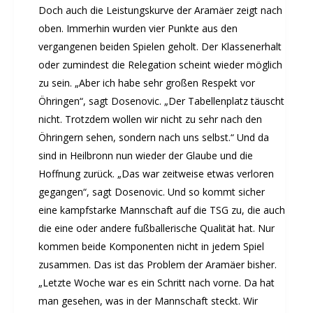
Doch auch die Leistungskurve der Aramäer zeigt nach
Sportabzeichenehrung 2018
oben. Immerhin wurden vier Punkte aus den
Gauehrenriege
vergangenen beiden Spielen geholt. Der Klassenerhalt
Mitarbeiterfest 2018
oder zumindest die Relegation scheint wieder möglich
Seniorennachmittag 2018
zu sein. „Aber ich habe sehr großen Respekt vor
Sommernachtsfest 2018
Öhringen“, sagt Dosenovic. „Der Tabellenplatz täuscht
9. Kinder-Sport-Spiele 2018
nicht. Trotzdem wollen wir nicht zu sehr nach den
Öhringer Stadtlauf 2018
Öhringern sehen, sondern nach uns selbst.“ Und da
Archiv 2017
sind in Heilbronn nun wieder der Glaube und die
Archiv 2016
Hoffnung zurück. „Das war zeitweise etwas verloren
Archiv 2015
gegangen“, sagt Dosenovic. Und so kommt sicher
eine kampfstarke Mannschaft auf die TSG zu, die auch
FSJ
die eine oder andere fußballerische Qualität hat. Nur
JOBS
kommen beide Komponenten nicht in jedem Spiel
zusammen. Das ist das Problem der Aramäer bisher.
„Letzte Woche war es ein Schritt nach vorne. Da hat
man gesehen, was in der Mannschaft steckt. Wir