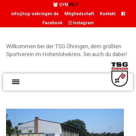
GYM
WELT
info@tsg-oehringen.de
Mitgliedschaft
Kontakt
Facebook
Instagram
Willkommen bei der TSG Öhringen, dem größten
START
Sportverein im Hohenlohekreis. Sei auch du dabei!
DER VEREIN
Präsidium
Geschäftsstelle
W
Vereinsgaststätte
d
Ö
Sportstätten
g
Historie
S
Förderverein
H
Hamballe
S
ABTEILUNGEN
d