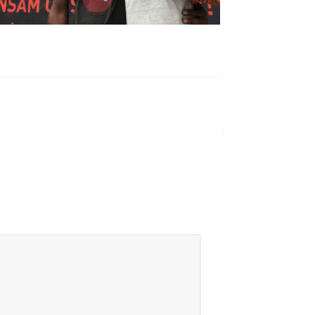
Termine Events
Vereinsbus
Besprechungszimmer
Heimwettkämpfe Veranstaltungen
BERICHTE
SERVICE
Downloads & Formulare
Mitgliedschaft
Fanartikel
Links
GALERIEN
Sommernachtsfest 2026
14. Kinder-Sport-Spiele 2026
Sportabzeichen Ehrung 2025
Mitarbeiterfest 2025