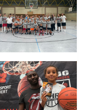
Rehasport
Schach
Schwimmen
Sportabzeichen
Tennis
Tischtennis
Turnen
Volleyball
KURSANGEBOTE
Fit & Gesund – Gesundheitskurs
Kinderturnen
Schwimmkurse
Yoga
TERMINE