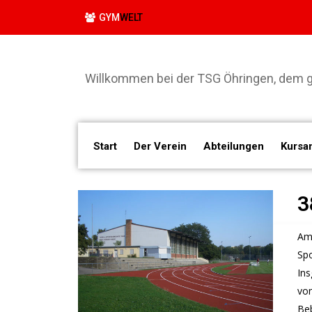
GYM
WELT
Willkommen bei der TSG Öhringen, dem gr
Start
Der Verein
Abteilungen
Kursa
3
Am 
Sp
In
von
Be