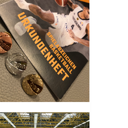
Boxen
Fitness-, Skigymnastik
Frauengymnastik
Fussball
Freizeitkicker
Gerätturnen Männl.
Gerätturnen Weibl.
Handball
Hockey
Jazztanz
Jedermann-Turnen
Judo
Karate
Kinderturnen
Leichtathletik
Musikzug