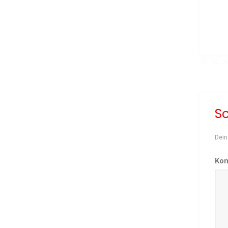
26. Ju
S
Dein
Ko