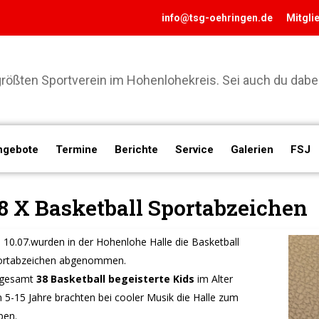
info@tsg-oehringen.de
Mitgli
ößten Sportverein im Hohenlohekreis. Sei auch du dabei
ngebote
Termine
Berichte
Service
Galerien
FSJ
8 X Basketball Sportabzeichen
10.07.wurden in der Hohenlohe Halle die Basketball
ortabzeichen abgenommen.
sgesamt
38 Basketball begeisterte Kids
im Alter
 5-15 Jahre brachten bei cooler Musik die Halle zum
ben.