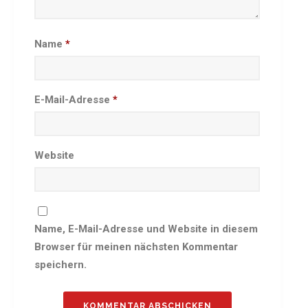
Besprechungszimmer
Heimwettkämpfe Veranstaltungen
Name
*
BERICHTE
SERVICE
Downloads & Formulare
E-Mail-Adresse
*
Mitgliedschaft
Fanartikel
Website
Links
GALERIEN
Sommernachtsfest 2026
14. Kinder-Sport-Spiele 2026
Name, E-Mail-Adresse und Website in diesem
Sportabzeichen Ehrung 2025
Browser für meinen nächsten Kommentar
Mitarbeiterfest 2025
speichern.
Chronik 2025, Teil 1+2
Seniorennachmittag 7.10.25