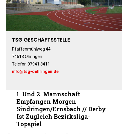
Fitness-, Skigymnastik
Frauengymnastik
Fussball
Freizeitkicker
TSG GESCHÄFTSSTELLE
Gerätturnen Männl.
Gerätturnen Weibl.
Pfaffenmühlweg 44
74613 Öhringen
Handball
Telefon 07941 8411
Hockey
info@tsg-oehringen.de
Jazztanz
Jedermann-Turnen
Judo
1. Und 2. Mannschaft
Karate
Empfangen Morgen
Sindringen/Ernsbach // Derby
Kinderturnen
Ist Zugleich Bezirksliga-
Leichtathletik
Topspiel
Musikzug
Rehasport