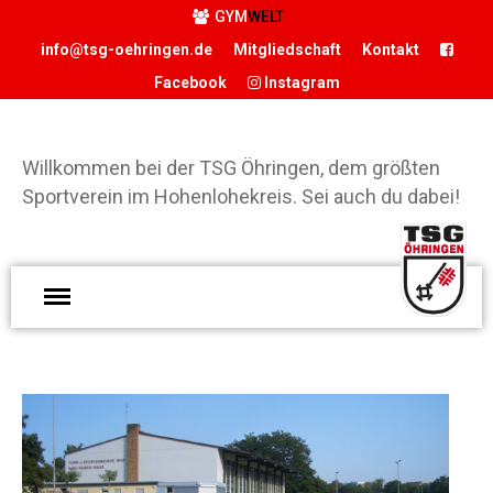
GYM
WELT
info@tsg-oehringen.de
Mitgliedschaft
Kontakt
Facebook
Instagram
START
DER VEREIN
Willkommen bei der TSG Öhringen, dem größten
Präsidium
Sportverein im Hohenlohekreis. Sei auch du dabei!
Geschäftsstelle
Vereinsgaststätte
W
Sportstätten
d
Historie
Ö
Förderverein
g
Hamballe
S
ABTEILUNGEN
H
Basketball
S
Boxen
d