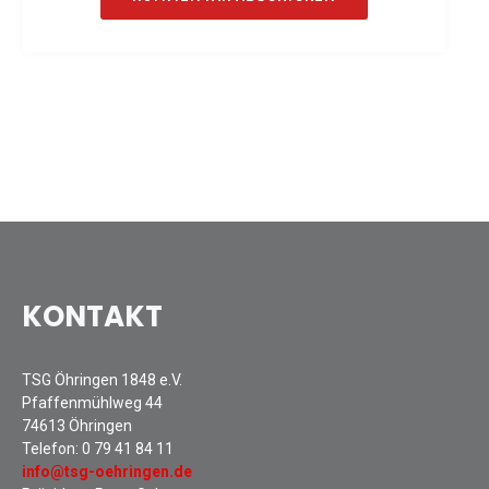
Sommernachtsfest 2025
13. Kinder-Sport-Spiele 2025
Mitarbeiterfest 2024
12. Kinder-Sport-Spiele 2024
Mitarbeiterfest 2023
11. Kinder-Sport-Spiele 2023
Mitarbeiterfest 2022
Sommernachtsfest 2022
Mitarbeiterfest 2019
Seniorennachmittag 2019
KONTAKT
Sommernachtsfest 2019
10. Kinder-Sport-Spiele 2022
TSG Öhringen 1848 e.V.
26. Öhringer Stadtlauf 2019
Pfaffenmühlweg 44
Sportabzeichenehrung 2021
74613 Öhringen
Telefon:
0 79 41 84 11
Sportabzeichenehrung 2018
info@tsg-oehringen.de
Gauehrenriege