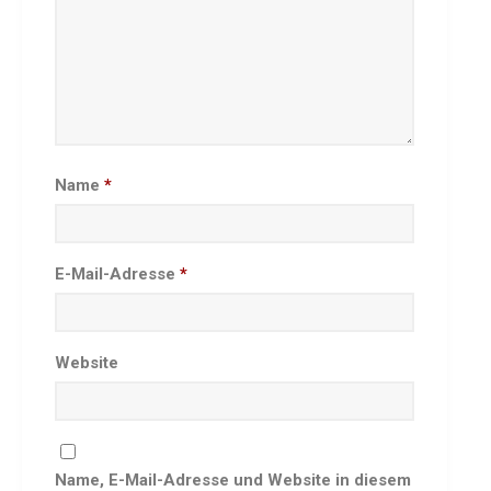
Sommernachtsfest 2025
13. Kinder-Sport-Spiele 2025
Mitarbeiterfest 2024
12. Kinder-Sport-Spiele 2024
Mitarbeiterfest 2023
Name
*
11. Kinder-Sport-Spiele 2023
Mitarbeiterfest 2022
Sommernachtsfest 2022
E-Mail-Adresse
*
Mitarbeiterfest 2019
Seniorennachmittag 2019
Sommernachtsfest 2019
Website
10. Kinder-Sport-Spiele 2022
26. Öhringer Stadtlauf 2019
Sportabzeichenehrung 2021
Sportabzeichenehrung 2018
Name, E-Mail-Adresse und Website in diesem