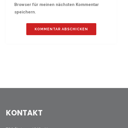
Gauehrenriege
Browser für meinen nächsten Kommentar
Mitarbeiterfest 2018
speichern.
Seniorennachmittag 2018
Sommernachtsfest 2018
9. Kinder-Sport-Spiele 2018
Öhringer Stadtlauf 2018
Archiv 2017
Archiv 2016
Archiv 2015
FSJ
JOBS
KONTAKT