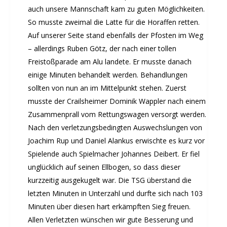
Rehasport
auch unsere Mannschaft kam zu guten Möglichkeiten.
Schach
So musste zweimal die Latte für die Horaffen retten.
Auf unserer Seite stand ebenfalls der Pfosten im Weg
Schwimmen
– allerdings Ruben Götz, der nach einer tollen
Sportabzeichen
Freistoßparade am Alu landete. Er musste danach
Tennis
einige Minuten behandelt werden. Behandlungen
Tischtennis
sollten von nun an im Mittelpunkt stehen. Zuerst
Turnen
musste der Crailsheimer Dominik Wappler nach einem
Volleyball
Zusammenprall vom Rettungswagen versorgt werden.
KURSANGEBOTE
Nach den verletzungsbedingten Auswechslungen von
Fit & Gesund – Gesundheitskurs
Joachim Rup und Daniel Alankus erwischte es kurz vor
Spielende auch Spielmacher Johannes Deibert. Er fiel
Kinderturnen
unglücklich auf seinen Ellbogen, so dass dieser
Schwimmkurse
kurzzeitig ausgekugelt war. Die TSG überstand die
Yoga
letzten Minuten in Unterzahl und durfte sich nach 103
TERMINE
Minuten über diesen hart erkämpften Sieg freuen.
Termine Events
Allen Verletzten wünschen wir gute Besserung und