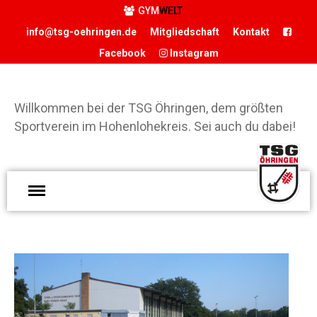
GYM
WELT
info@tsg-oehringen.de
Mitgliedschaft
Kontakt
Facebook
Instagram
START
Willkommen bei der TSG Öhringen, dem größten
DER VEREIN
Sportverein im Hohenlohekreis. Sei auch du dabei!
Präsidium
Geschäftsstelle
Vereinsgaststätte
W
Sportstätten
d
Historie
Ö
Förderverein
g
Hamballe
S
H
ABTEILUNGEN
S
Basketball
d