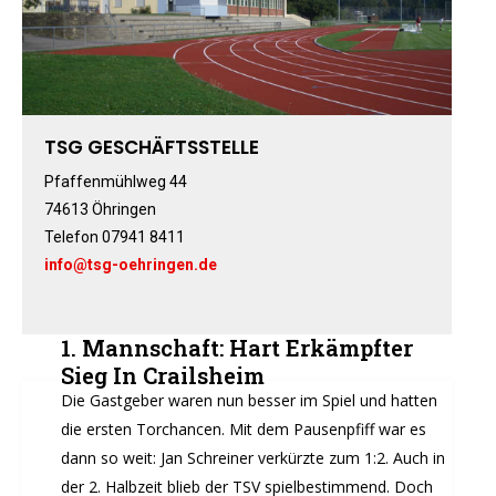
Boxen
Fitness-, Skigymnastik
Frauengymnastik
Fussball
Freizeitkicker
TSG GESCHÄFTSSTELLE
Gerätturnen Männl.
Pfaffenmühlweg 44
Gerätturnen Weibl.
74613 Öhringen
Handball
Telefon 07941 8411
Hockey
info@tsg-oehringen.de
Jazztanz
Jedermann-Turnen
1. Mannschaft: Hart Erkämpfter
Judo
Sieg In Crailsheim
Karate
Die Gastgeber waren nun besser im Spiel und hatten
Kinderturnen
die ersten Torchancen. Mit dem Pausenpfiff war es
Leichtathletik
dann so weit: Jan Schreiner verkürzte zum 1:2. Auch in
Musikzug
der 2. Halbzeit blieb der TSV spielbestimmend. Doch