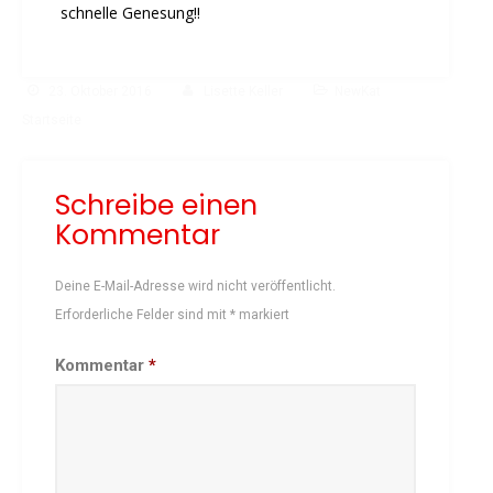
Vereinsbus
schnelle Genesung!!
Besprechungszimmer
Heimwettkämpfe Veranstaltungen
23. Oktober 2016
Lisette Keller
NewKat
BERICHTE
Startseite
SERVICE
Downloads & Formulare
Schreibe einen
Mitgliedschaft
Kommentar
Fanartikel
Links
Deine E-Mail-Adresse wird nicht veröffentlicht.
GALERIEN
Erforderliche Felder sind mit
*
markiert
Sommernachtsfest 2026
Kommentar
*
14. Kinder-Sport-Spiele 2026
Sportabzeichen Ehrung 2025
Mitarbeiterfest 2025
Chronik 2025, Teil 1+2
Seniorennachmittag 7.10.25