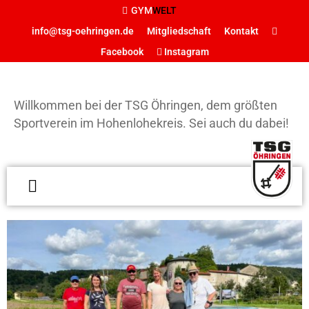
GYM
WELT
info@tsg-oehringen.de
Mitgliedschaft
Kontakt
Facebook
Instagram
START
DER VEREIN
Willkommen bei der TSG Öhringen, dem größten
Präsidium
Sportverein im Hohenlohekreis. Sei auch du dabei!
Geschäftsstelle
Vereinsgaststätte
Sportstätten
W
d
Historie
Ö
Förderverein
g
Hamballe
S
ABTEILUNGEN
H
Basketball
S
Boxen
d