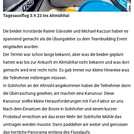
Schach
Schwimmen
Tagesausflug 3.9.23 ins Altmühltal
Sportabzeichen
Die beiden Vorstände Rainer Gänssler und Michael Kaczun haben es
Tennis
spannend gemacht als die Übungsleiter zu dem Teambuilding Event
Tischtennis
eingeladen wurden.
Turnen
Der Termin war schon lange bekannt, aber was die beiden geplant
Volleyball
hatten war bis zur Ankunft im Altmühltal nicht bekannt und was dort
KURSANGEBOTE
gemacht wird erst recht nicht. Es gab immer nur kleine Hinweise was
Fit & Gesund – Gesundheitskurs
die Teilnehmer mitbringen müssen.
Kinderturnen
In Solnhofen an der Altmühl angekommen haben die Teilnehmer dann
die Überraschung gesehen, wir machen eine Kanutour. Diese
Schwimmkurse
Kanutour stellte kleine Herausforderungen mit Fun-Faktor an uns.
Yoga
Nach dem Einsetzen der Boote in Solnhofen und einem kurzen
TERMINE
Probelauf erreichten wir das erste Wehr der Solnhofer Mühle das
Termine Events
umtragen werden musste. Dann paddelten wir weiter und genossen
Vereinsbus
das herrliche Panorama entlang des Flusslaufs.