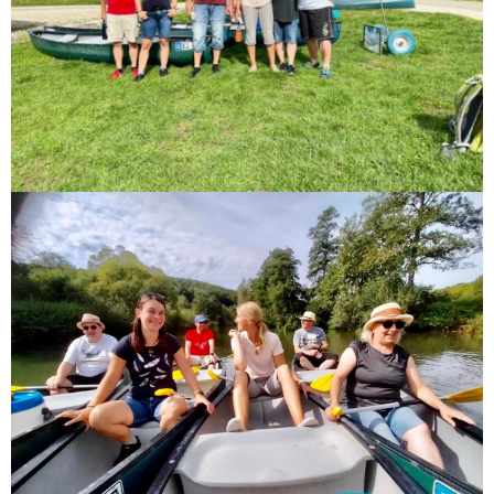
Fitness-, Skigymnastik
Frauengymnastik
Fussball
Freizeitkicker
Gerätturnen Männl.
Gerätturnen Weibl.
Handball
Hockey
Jazztanz
Jedermann-Turnen
Judo
Karate
Kinderturnen
Leichtathletik
Musikzug
Rehasport