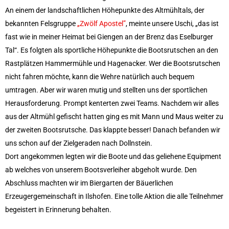
Besprechungszimmer
An einem der landschaftlichen Höhepunkte des Altmühltals, der
Heimwettkämpfe Veranstaltungen
bekannten Felsgruppe
„Zwölf Apostel”
, meinte unsere Uschi, „das ist
fast wie in meiner Heimat bei Giengen an der Brenz das Eselburger
BERICHTE
Tal“. Es folgten als sportliche Höhepunkte die Bootsrutschen an den
SERVICE
Rastplätzen Hammermühle und Hagenacker. Wer die Bootsrutschen
Downloads & Formulare
nicht fahren möchte, kann die Wehre natürlich auch bequem
Mitgliedschaft
umtragen. Aber wir waren mutig und stellten uns der sportlichen
Fanartikel
Herausforderung. Prompt kenterten zwei Teams. Nachdem wir alles
Links
aus der Altmühl gefischt hatten ging es mit Mann und Maus weiter zu
der zweiten Bootsrutsche. Das klappte besser! Danach befanden wir
GALERIEN
uns schon auf der Zielgeraden nach Dollnstein.
Sommernachtsfest 2026
Dort angekommen legten wir die Boote und das geliehene Equipment
14. Kinder-Sport-Spiele 2026
ab welches von unserem Bootsverleiher abgeholt wurde. Den
Sportabzeichen Ehrung 2025
Abschluss machten wir im Biergarten der Bäuerlichen
Mitarbeiterfest 2025
Erzeugergemeinschaft in Ilshofen. Eine tolle Aktion die alle Teilnehmer
Chronik 2025, Teil 1+2
begeistert in Erinnerung behalten.
Seniorennachmittag 7.10.25