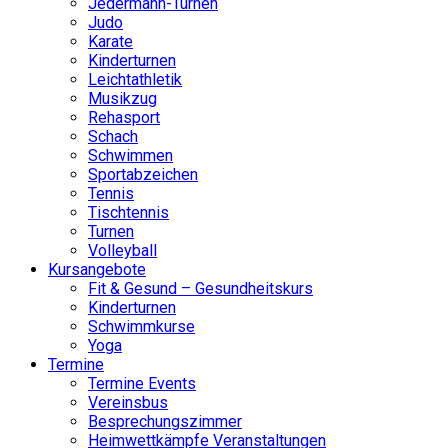
Jedermann-Turnen
Judo
Karate
Kinderturnen
Leichtathletik
Musikzug
Rehasport
Schach
Schwimmen
Sportabzeichen
Tennis
Tischtennis
Turnen
Volleyball
Kursangebote
Fit & Gesund – Gesundheitskurs
Kinderturnen
Schwimmkurse
Yoga
Termine
Termine Events
Vereinsbus
Besprechungszimmer
Heimwettkämpfe Veranstaltungen