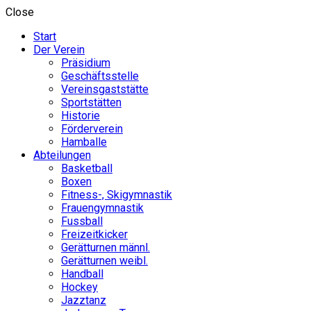
Close
Start
Der Verein
Präsidium
Geschäftsstelle
Vereinsgaststätte
Sportstätten
Historie
Förderverein
Hamballe
Abteilungen
Basketball
Boxen
Fitness-, Skigymnastik
Frauengymnastik
Fussball
Freizeitkicker
Gerätturnen männl.
Gerätturnen weibl.
Handball
Hockey
Jazztanz