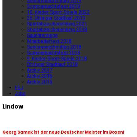
Seniorennachmittag 2019
Sommernachtsfest 2019
10. Kinder-Sport-Spiele 2022
26. Öhringer Stadtlauf 2019
Sportabzeichenehrung 2021
Sportabzeichenehrung 2018
Gauehrenriege
Mitarbeiterfest 2018
Seniorennachmittag 2018
Sommernachtsfest 2018
9. Kinder-Sport-Spiele 2018
Öhringer Stadtlauf 2018
Archiv 2017
Archiv 2016
Archiv 2015
FSJ
Jobs
Lindow
Georg Samek ist der neue Deutscher Meister im Boxen!