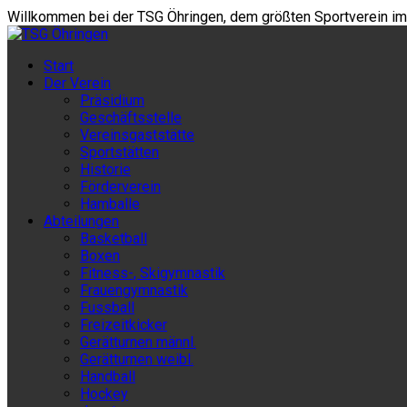
Willkommen bei der TSG Öhringen, dem größten Sportverein im 
Willkommen bei der TSG Öhringen, dem größten Sportverein im 
Start
TSG Öhringen
Der Verein
Präsidium
Geschäftsstelle
Vereinsgaststätte
Sportstätten
Historie
Förderverein
Hamballe
Abteilungen
Basketball
Boxen
Fitness-, Skigymnastik
Frauengymnastik
Fussball
Freizeitkicker
Gerätturnen männl.
Gerätturnen weibl.
Handball
Hockey