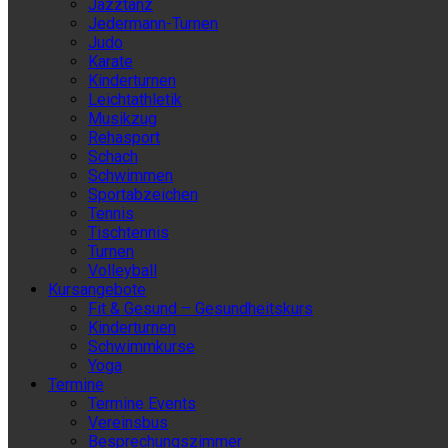
Jazztanz
Jedermann-Turnen
Judo
Karate
Kinderturnen
Leichtathletik
Musikzug
Rehasport
Schach
Schwimmen
Sportabzeichen
Tennis
Tischtennis
Turnen
Volleyball
Kursangebote
Fit & Gesund – Gesundheitskurs
Kinderturnen
Schwimmkurse
Yoga
Termine
Termine Events
Vereinsbus
Besprechungszimmer