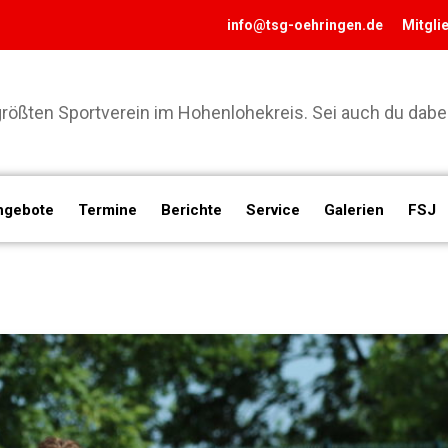
info@tsg-oehringen.de
Mitgli
ößten Sportverein im Hohenlohekreis. Sei auch du dabei
ngebote
Termine
Berichte
Service
Galerien
FSJ