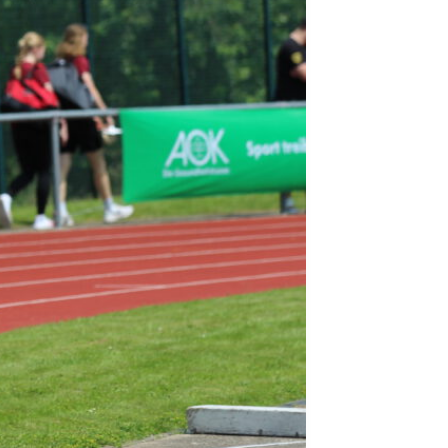
Fitness-, Skigymnastik
Frauengymnastik
Fussball
Freizeitkicker
Gerätturnen Männl.
Gerätturnen Weibl.
Handball
Hockey
Jazztanz
Jedermann-Turnen
Judo
Karate
Kinderturnen
Leichtathletik
Musikzug
Rehasport