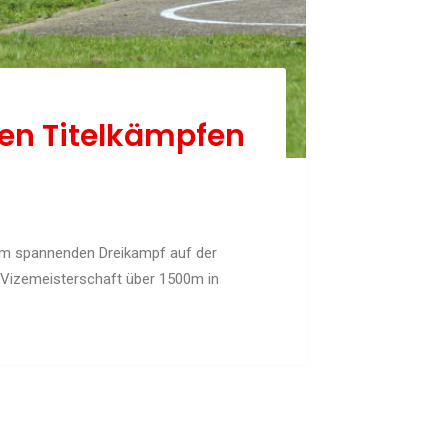
Schach
Schwimmen
Sportabzeichen
Tennis
en Titelkämpfen
Tischtennis
Turnen
Volleyball
KURSANGEBOTE
nem spannenden Dreikampf auf der
e Vizemeisterschaft über 1500m in
Fit & Gesund – Gesundheitskurs
Kinderturnen
Schwimmkurse
Yoga
TERMINE
Termine Events