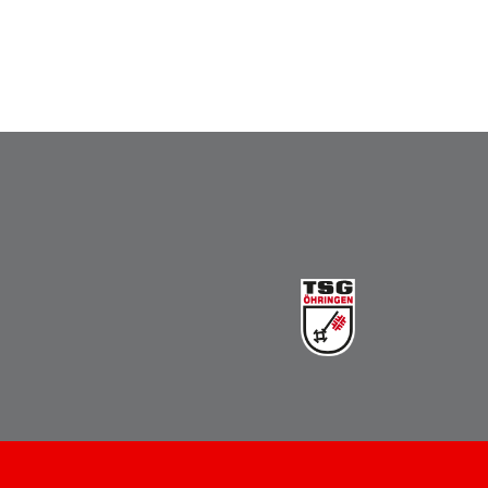
Vereinsbus
Besprechungszimmer
Heimwettkämpfe Veranstaltungen
BERICHTE
SERVICE
Downloads & Formulare
Mitgliedschaft
Fanartikel
Links
GALERIEN
Sommernachtsfest 2026
14. Kinder-Sport-Spiele 2026
Sportabzeichen Ehrung 2025
Mitarbeiterfest 2025
Chronik 2025, Teil 1+2