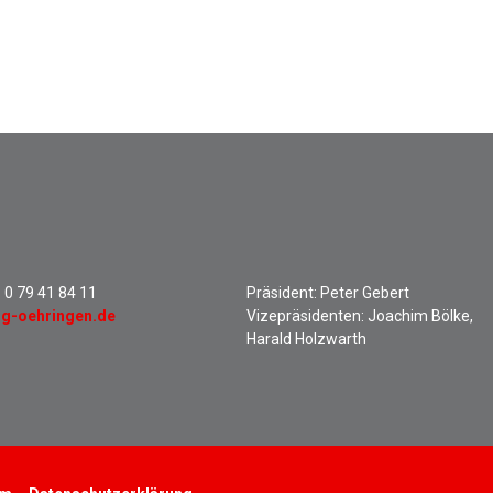
:
0 79 41 84 11
Präsident: Peter Gebert
sg-oehringen.de
Vizepräsidenten: Joachim Bölke,
Harald Holzwarth