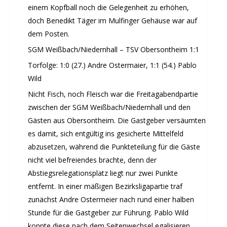
einem Kopfball noch die Gelegenheit zu erhöhen,
Schwimmkurse
doch Benedikt Täger im Mulfinger Gehäuse war auf
Yoga
dem Posten.
TERMINE
SGM Weißbach/Niedernhall – TSV Obersontheim 1:1
Termine Events
Torfolge: 1:0 (27.) Andre Ostermaier, 1:1 (54.) Pablo
Vereinsbus
Wild
Besprechungszimmer
Nicht Fisch, noch Fleisch war die Freitagabendpartie
Heimwettkämpfe Veranstaltungen
zwischen der SGM Weißbach/Niedernhall und den
BERICHTE
Gästen aus Obersontheim. Die Gastgeber versäumten
SERVICE
es damit, sich entgültig ins gesicherte Mittelfeld
abzusetzen, während die Punkteteilung für die Gäste
Downloads & Formulare
nicht viel befreiendes brachte, denn der
Mitgliedschaft
Abstiegsrelegationsplatz liegt nur zwei Punkte
Fanartikel
entfernt. In einer mäßigen Bezirksligapartie traf
Links
zunächst Andre Ostermeier nach rund einer halben
GALERIEN
Stunde für die Gastgeber zur Führung. Pablo Wild
Sommernachtsfest 2026
konnte diese nach dem Seitenwechsel egalisieren.