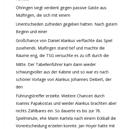
Judo
Öhringen siegt verdient gegen passive Gäste aus
Karate
Mulfingen, die sich mit einem
Kinderturnen
Unentschieden zufrieden gegeben hätten. Nach gutem
Leichtathletik
Beginn und einer
Musikzug
Großchance von Daniel Alankus verflachte das Spiel
Rehasport
zusehends. Mulfingen stand tief und machte die
Schach
Räume eng, die TSG versuchte es zu oft durch die
Schwimmen
Mitte. Der Tabellenführer kam dann wieder
Sportabzeichen
schwungvoller aus der Kabine und so war es nach
Tennis
schöner Vorlage von Alankus Johannes Deibert, der
Tischtennis
den
Turnen
Führungstreffer erzielte. Weitere Chancen durch
Volleyball
Ioannis Papakostas und wieder Alankus brachten aber
KURSANGEBOTE
nichts Zählbares ein. So dauerte es bis zur 76.
Spielminute, ehe Marin Kartela nach einem Eckball die
Fit & Gesund – Gesundheitskurs
Vorentscheidung erzielen konnte. Jan Hoyer hatte mit
Kinderturnen