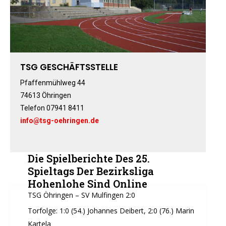
Förderverein
Hamballe
ABTEILUNGEN
Basketball
TSG GESCHÄFTSSTELLE
Boxen
Pfaffenmühlweg 44
Fitness-, Skigymnastik
74613 Öhringen
Frauengymnastik
Telefon 07941 8411
Fussball
info@tsg-oehringen.de
Freizeitkicker
Gerätturnen Männl.
Die Spielberichte Des 25.
Gerätturnen Weibl.
Spieltags Der Bezirksliga
Handball
Hohenlohe Sind Online
Hockey
TSG Öhringen – SV Mulfingen 2:0
Jazztanz
Torfolge: 1:0 (54.) Johannes Deibert, 2:0 (76.) Marin
Jedermann-Turnen
Kartela