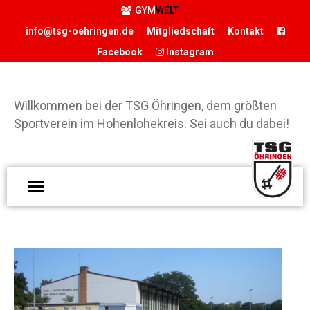
GYM
WELT
info@tsg-oehringen.de
Mitgliedschaft
Kontakt
Facebook
Instagram
Willkommen bei der TSG Öhringen, dem größten
Sportverein im Hohenlohekreis. Sei auch du dabei!
START
W
d
DER VEREIN
Ö
Präsidium
g
Geschäftsstelle
S
Vereinsgaststätte
H
Sportstätten
S
Historie
d