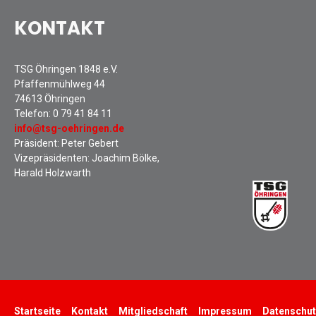
KONTAKT
TSG Öhringen 1848 e.V.
Pfaffenmühlweg 44
74613 Öhringen
Telefon:
0 79 41 84 11
info@tsg-oehringen.de
Präsident: Peter Gebert
Vizepräsidenten: Joachim Bölke,
Harald Holzwarth
Startseite
Kontakt
Mitgliedschaft
Impressum
Datenschut