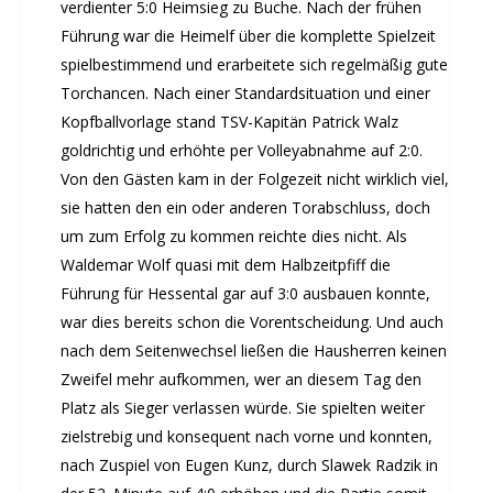
Sommernachtsfest 2019
verdienter 5:0 Heimsieg zu Buche. Nach der frühen
10. Kinder-Sport-Spiele 2022
Führung war die Heimelf über die komplette Spielzeit
spielbestimmend und erarbeitete sich regelmäßig gute
26. Öhringer Stadtlauf 2019
Torchancen. Nach einer Standardsituation und einer
Sportabzeichenehrung 2021
Kopfballvorlage stand TSV-Kapitän Patrick Walz
Sportabzeichenehrung 2018
goldrichtig und erhöhte per Volleyabnahme auf 2:0.
Gauehrenriege
Von den Gästen kam in der Folgezeit nicht wirklich viel,
Mitarbeiterfest 2018
sie hatten den ein oder anderen Torabschluss, doch
Seniorennachmittag 2018
um zum Erfolg zu kommen reichte dies nicht. Als
Sommernachtsfest 2018
Waldemar Wolf quasi mit dem Halbzeitpfiff die
9. Kinder-Sport-Spiele 2018
Führung für Hessental gar auf 3:0 ausbauen konnte,
Öhringer Stadtlauf 2018
war dies bereits schon die Vorentscheidung. Und auch
Archiv 2017
nach dem Seitenwechsel ließen die Hausherren keinen
Zweifel mehr aufkommen, wer an diesem Tag den
Archiv 2016
Platz als Sieger verlassen würde. Sie spielten weiter
Archiv 2015
zielstrebig und konsequent nach vorne und konnten,
FSJ
nach Zuspiel von Eugen Kunz, durch Slawek Radzik in
JOBS