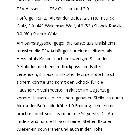
14. Kinder-Sport-Spiele 2026
TSV Hessental – TSV Crailsheim II 5:0
Sportabzeichen Ehrung 2025
Torfolge: 1:0 (2.) Alexander Befus, 2:0 (18.) Patrick
Mitarbeiterfest 2025
Walz, 3:0 (44.) Waldemar Wolf, 4:0 (52.) Slawek Radzik,
Chronik 2025, Teil 1+2
5:0 (60.) Patrick Walz
Seniorennachmittag 7.10.25
Am Samstagsspiel gegen die Gäste aus Crailsheim
Sommernachtsfest 2025
mussten die TSV Anhänger nur einmal zittern, als
13. Kinder-Sport-Spiele 2025
Hessentals Keeper nach nur wenigen Sekunden
Gefahr lief nach einem Rückpass den Ball zu
Mitarbeiterfest 2024
vertendeln, ihn aber im letzten Moment doch noch
12. Kinder-Sport-Spiele 2024
sichern konnte und somit den Schock für die
Mitarbeiterfest 2023
Hausherren verhinderte. Praktisch im Gegenzug
11. Kinder-Sport-Spiele 2023
konnte Hessental nach einem genauen Steilpass durch
Mitarbeiterfest 2022
Alexander Befus die frühe 1:0 Führung erzielen und
Sommernachtsfest 2022
brachte somit sein Team auf die Siegerstraße. Am
Mitarbeiterfest 2019
Ende stand für die Elf von Trainer Steffen Rauner-
Seniorennachmittag 2019
Wieser ein souveräner und auch in der Höhe