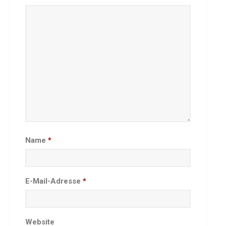
Seniorennachmittag 7.10.25
Sommernachtsfest 2025
13. Kinder-Sport-Spiele 2025
Mitarbeiterfest 2024
12. Kinder-Sport-Spiele 2024
Mitarbeiterfest 2023
11. Kinder-Sport-Spiele 2023
Mitarbeiterfest 2022
Sommernachtsfest 2022
Mitarbeiterfest 2019
Name
*
Seniorennachmittag 2019
Sommernachtsfest 2019
10. Kinder-Sport-Spiele 2022
E-Mail-Adresse
*
26. Öhringer Stadtlauf 2019
Sportabzeichenehrung 2021
Sportabzeichenehrung 2018
Website