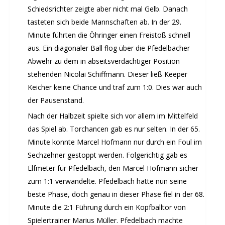
Rehasport
Schiedsrichter zeigte aber nicht mal Gelb. Danach
tasteten sich beide Mannschaften ab. In der 29.
Schach
Minute führten die Öhringer einen Freistoß schnell
Schwimmen
aus. Ein diagonaler Ball flog über die Pfedelbacher
Sportabzeichen
Abwehr zu dem in abseitsverdächtiger Position
Tennis
stehenden Nicolai Schiffmann. Dieser ließ Keeper
Tischtennis
Keicher keine Chance und traf zum 1:0. Dies war auch
Turnen
der Pausenstand.
Volleyball
Nach der Halbzeit spielte sich vor allem im Mittelfeld
KURSANGEBOTE
das Spiel ab. Torchancen gab es nur selten. In der 65.
Fit & Gesund – Gesundheitskurs
Minute konnte Marcel Hofmann nur durch ein Foul im
Kinderturnen
Sechzehner gestoppt werden. Folgerichtig gab es
Elfmeter für Pfedelbach, den Marcel Hofmann sicher
Schwimmkurse
zum 1:1 verwandelte. Pfedelbach hatte nun seine
Yoga
beste Phase, doch genau in dieser Phase fiel in der 68.
TERMINE
Minute die 2:1 Führung durch ein Kopfballtor von
Termine Events
Spielertrainer Marius Müller. Pfedelbach machte