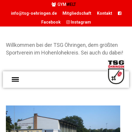
GYM
WELT
info@tsg-oehringen.de
Mitgliedschaft
Kontakt
Facebook
Instagram
START
Willkommen bei der TSG Öhringen, dem größten
DER VEREIN
Sportverein im Hohenlohekreis. Sei auch du dabei!
Präsidium
Geschäftsstelle
Vereinsgaststätte
W
Sportstätten
d
Historie
Ö
Förderverein
g
Hamballe
S
H
ABTEILUNGEN
S
Basketball
d