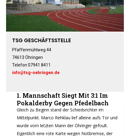
Boxen
Fitness-, Skigymnastik
Frauengymnastik
Fussball
Freizeitkicker
TSG GESCHÄFTSSTELLE
Gerätturnen Männl.
Pfaffenmühlweg 44
Gerätturnen Weibl.
74613 Öhringen
Handball
Telefon 07941 8411
Hockey
info@tsg-oehringen.de
Jazztanz
Jedermann-Turnen
1. Mannschaft Siegt Mit 3:1 Im
Judo
Pokalderby Gegen Pfedelbach
Karate
Gleich zu Beginn stand der Schiedsrichter im
Kinderturnen
Mittelpunkt. Marco Rehklau lief alleine aufs Tor und
Leichtathletik
wurde vom letzten Mann der Öhringer gefoult.
Musikzug
Eigentlich eine rote Karte wegen Notbremse, der