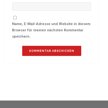
Gauehrenriege
Mitarbeiterfest 2018
Seniorennachmittag 2018
Sommernachtsfest 2018
Name, E-Mail-Adresse und Website in diesem
Browser für meinen nächsten Kommentar
9. Kinder-Sport-Spiele 2018
speichern.
Öhringer Stadtlauf 2018
Archiv 2017
Archiv 2016
Archiv 2015
FSJ
JOBS