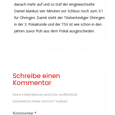
Vereinsbus
danach mehr auf und so traf der eingewechselte
Besprechungszimmer
Daniel Alankus vier Minuten vor Schluss noch zum 3:1
Heimwettkämpfe Veranstaltungen
für Öhringen. Damit steht der Titelverteidiger Öhringen
BERICHTE
in der 3. Pokalrunde und der TSV ist wie schon in den
Jahren zuvor früh aus dem Pokal ausgeschieden.
SERVICE
Downloads & Formulare
Mitgliedschaft
16. August 2015
Lisette Keller
NewKat
Fanartikel
Startseite
Links
GALERIEN
Schreibe einen
Sommernachtsfest 2026
Kommentar
14. Kinder-Sport-Spiele 2026
Sportabzeichen Ehrung 2025
Deine E-Mail-Adresse wird nicht veröffentlicht.
Mitarbeiterfest 2025
Erforderliche Felder sind mit
*
markiert
Chronik 2025, Teil 1+2
Kommentar
*