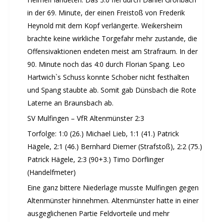
Sommernachtsfest 2019
in der 69. Minute, der einen Freistoß von Frederik
10. Kinder-Sport-Spiele 2022
Heynold mit dem Kopf verlängerte. Weikersheim
26. Öhringer Stadtlauf 2019
brachte keine wirkliche Torgefahr mehr zustande, die
Sportabzeichenehrung 2021
Offensivaktionen endeten meist am Strafraum. In der
Sportabzeichenehrung 2018
90. Minute noch das 4:0 durch Florian Spang. Leo
Gauehrenriege
Hartwich`s Schuss konnte Schober nicht festhalten
und Spang staubte ab. Somit gab Dünsbach die Rote
Mitarbeiterfest 2018
Laterne an Braunsbach ab.
Seniorennachmittag 2018
SV Mulfingen – VfR Altenmünster 2:3
Sommernachtsfest 2018
9. Kinder-Sport-Spiele 2018
Torfolge: 1:0 (26.) Michael Lieb, 1:1 (41.) Patrick
Hägele, 2:1 (46.) Bernhard Diemer (Strafstoß), 2:2 (75.)
Öhringer Stadtlauf 2018
Patrick Hägele, 2:3 (90+3.) Timo Dörflinger
Archiv 2017
(Handelfmeter)
Archiv 2016
Eine ganz bittere Niederlage musste Mulfingen gegen
Archiv 2015
Altenmünster hinnehmen. Altenmünster hatte in einer
FSJ
ausgeglichenen Partie Feldvorteile und mehr
JOBS