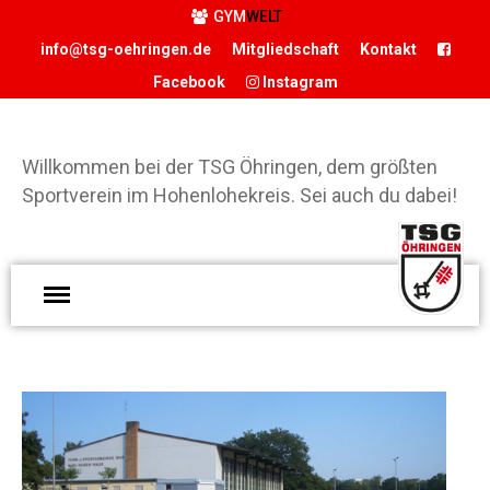
GYM
WELT
info@tsg-oehringen.de
Mitgliedschaft
Kontakt
Facebook
Instagram
Willkommen bei der TSG Öhringen, dem größten
Sportverein im Hohenlohekreis. Sei auch du dabei!
W
START
d
DER VEREIN
Ö
Präsidium
g
S
Geschäftsstelle
H
Vereinsgaststätte
S
Sportstätten
d