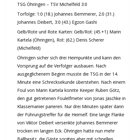
TSG Öhringen – TSV Michelfeld 3:0
Judo
Torfolge: 1:0 (18.) Johannes Bemmerer, 2:0 (31.)
Karate
Johannes Deibert, 3:0 (43.) Egzon Gashi
Kinderturnen
Gelb/Rote und Rote Karten: Gelb/Rot: (45.+1) Marin
Leichtathletik
Kartela (Öhringen), Rot: (62.) Denis Scherer
Musikzug
(Michelfeld)
Rehasport
Öhringen sicher sich drei Heimpunkte und kann den
Schach
Vorsprung auf die Verfolger ausbauen. Nach
Schwimmen
ausgeglichenem Beginn musste die TSG in der 14.
Sportabzeichen
Minute eine Schrecksekunde überstehen. Nach einem
Tennis
Foul von Marin Kartela konnte Keeper Ruben Götz,
Tischtennis
den gut getretenen Foulelfmeter von Jonas Jäschke in
Turnen
Klassemanier parieren. Nur drei Minuten später dann
Volleyball
der Führungstreffer für die Heimelf. Eine lange Flanke
KURSANGEBOTE
von Viktor Deibert versenkte Johannes Bemmerer
trocken im langen Eck. Öhringen hatte nun mehr
Fit & Gesund – Gesundheitskurs
Ballbesitz, die Gäste sorgten aber mit schnellen
Kinderturnen