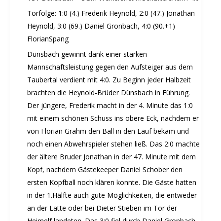
Sommernachtsfest 2026
Torfolge: 1:0 (4.) Frederik Heynold, 2:0 (47.) Jonathan
14. Kinder-Sport-Spiele 2026
Heynold, 3:0 (69.) Daniel Gronbach, 4:0 (90.+1)
Sportabzeichen Ehrung 2025
FlorianSpang
Mitarbeiterfest 2025
Dünsbach gewinnt dank einer starken
Chronik 2025, Teil 1+2
Mannschaftsleistung gegen den Aufsteiger aus dem
Seniorennachmittag 7.10.25
Taubertal verdient mit 4:0. Zu Beginn jeder Halbzeit
Sommernachtsfest 2025
brachten die Heynold-Brüder Dünsbach in Führung.
13. Kinder-Sport-Spiele 2025
Der jüngere, Frederik macht in der 4. Minute das 1:0
Mitarbeiterfest 2024
mit einem schönen Schuss ins obere Eck, nachdem er
12. Kinder-Sport-Spiele 2024
von Florian Grahm den Ball in den Lauf bekam und
Mitarbeiterfest 2023
noch einen Abwehrspieler stehen ließ. Das 2:0 machte
der ältere Bruder Jonathan in der 47. Minute mit dem
11. Kinder-Sport-Spiele 2023
Kopf, nachdem Gästekeeper Daniel Schober den
Mitarbeiterfest 2022
ersten Kopfball noch klären konnte. Die Gäste hatten
Sommernachtsfest 2022
in der 1.Hälfte auch gute Möglichkeiten, die entweder
Mitarbeiterfest 2019
an der Latte oder bei Dieter Stieben im Tor der
Seniorennachmittag 2019
Heimelf landeten. Das 3:0 fiel durch Daniel Gronbach