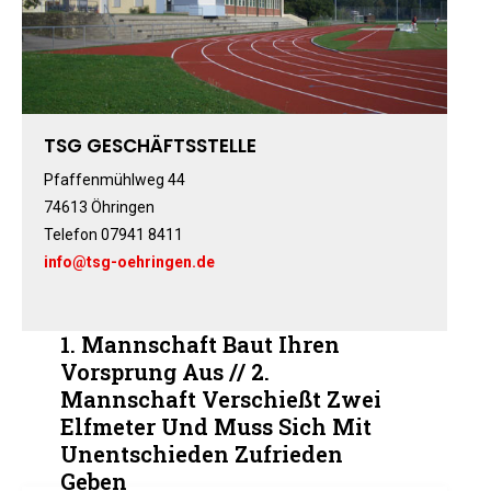
Historie
Förderverein
Hamballe
ABTEILUNGEN
Basketball
TSG GESCHÄFTSSTELLE
Boxen
Pfaffenmühlweg 44
Fitness-, Skigymnastik
74613 Öhringen
Frauengymnastik
Telefon 07941 8411
Fussball
info@tsg-oehringen.de
Freizeitkicker
Gerätturnen Männl.
1. Mannschaft Baut Ihren
Gerätturnen Weibl.
Vorsprung Aus // 2.
Handball
Mannschaft Verschießt Zwei
Hockey
Elfmeter Und Muss Sich Mit
Jazztanz
Unentschieden Zufrieden
Geben
Jedermann-Turnen