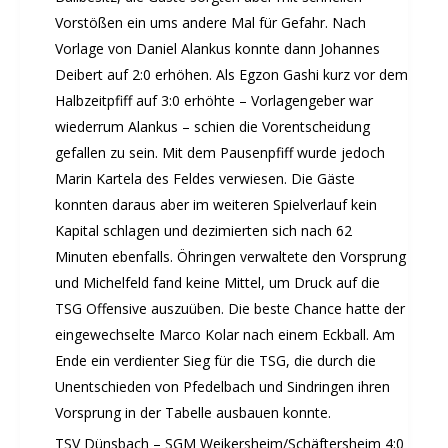
Vorstößen ein ums andere Mal für Gefahr. Nach
Schwimmkurse
Vorlage von Daniel Alankus konnte dann Johannes
Yoga
Deibert auf 2:0 erhöhen. Als Egzon Gashi kurz vor dem
TERMINE
Halbzeitpfiff auf 3:0 erhöhte – Vorlagengeber war
Termine Events
wiederrum Alankus – schien die Vorentscheidung
Vereinsbus
gefallen zu sein. Mit dem Pausenpfiff wurde jedoch
Marin Kartela des Feldes verwiesen. Die Gäste
Besprechungszimmer
konnten daraus aber im weiteren Spielverlauf kein
Heimwettkämpfe Veranstaltungen
Kapital schlagen und dezimierten sich nach 62
BERICHTE
Minuten ebenfalls. Öhringen verwaltete den Vorsprung
SERVICE
und Michelfeld fand keine Mittel, um Druck auf die
Downloads & Formulare
TSG Offensive auszuüben. Die beste Chance hatte der
Mitgliedschaft
eingewechselte Marco Kolar nach einem Eckball. Am
Ende ein verdienter Sieg für die TSG, die durch die
Fanartikel
Unentschieden von Pfedelbach und Sindringen ihren
Links
Vorsprung in der Tabelle ausbauen konnte.
GALERIEN
TSV Dünsbach – SGM Weikersheim/Schäftersheim 4:0