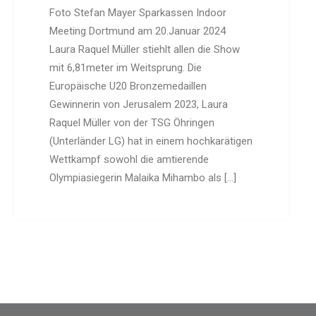
Schach
Foto Stefan Mayer Sparkassen Indoor
Schwimmen
Meeting Dortmund am 20.Januar 2024
Sportabzeichen
Laura Raquel Müller stiehlt allen die Show
mit 6,81meter im Weitsprung. Die
Tennis
Europäische U20 Bronzemedaillen
Tischtennis
Gewinnerin von Jerusalem 2023, Laura
Turnen
Raquel Müller von der TSG Öhringen
Volleyball
(Unterländer LG) hat in einem hochkarätigen
KURSANGEBOTE
Wettkampf sowohl die amtierende
Fit & Gesund – Gesundheitskurs
Olympiasiegerin Malaika Mihambo als […]
Kinderturnen
Schwimmkurse
Yoga
TERMINE
Termine Events
Vereinsbus
Besprechungszimmer