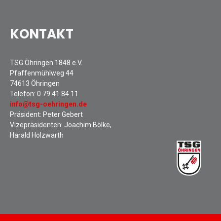
Heimwettkämpfe Veranstaltungen
KONTAKT
BERICHTE
SERVICE
Downloads & Formulare
TSG Öhringen 1848 e.V.
Pfaffenmühlweg 44
Mitgliedschaft
74613 Öhringen
Fanartikel
Telefon:
0 79 41 84 11
info@tsg-oehringen.de
Links
Präsident: Peter Gebert
GALERIEN
Vizepräsidenten: Joachim Bölke,
Sommernachtsfest 2026
Harald Holzwarth
14. Kinder-Sport-Spiele 2026
Sportabzeichen Ehrung 2025
Mitarbeiterfest 2025
Chronik 2025, Teil 1+2
Seniorennachmittag 7.10.25
Sommernachtsfest 2025