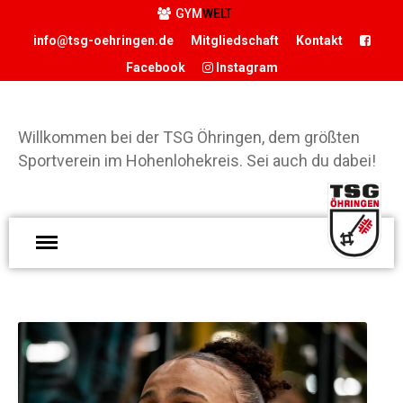
GYM
WELT
info@tsg-oehringen.de
Mitgliedschaft
Kontakt
Facebook
Instagram
START
DER VEREIN
Willkommen bei der TSG Öhringen, dem größten
Präsidium
Sportverein im Hohenlohekreis. Sei auch du dabei!
Geschäftsstelle
Vereinsgaststätte
Sportstätten
W
Historie
d
Förderverein
Ö
Hamballe
g
ABTEILUNGEN
S
H
Basketball
S
Boxen
d